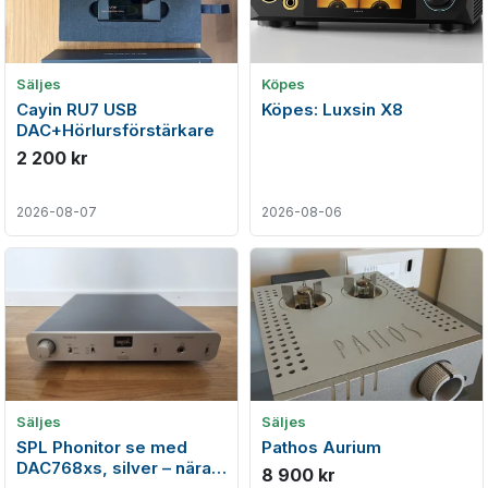
Säljes
Köpes
Cayin RU7 USB
Köpes: Luxsin X8
DAC+Hörlursförstärkare
2 200 kr
2026-08-07
2026-08-06
Säljes
Säljes
SPL Phonitor se med
Pathos Aurium
DAC768xs, silver – nära
8 900 kr