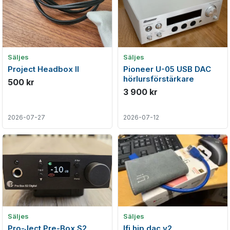
Säljes
Säljes
Project Headbox II
Pioneer U-05 USB DAC
hörlursförstärkare
500 kr
3 900 kr
2026-07-27
2026-07-12
Säljes
Säljes
Pro-Ject Pre-Box S2
Ifi hip dac v2