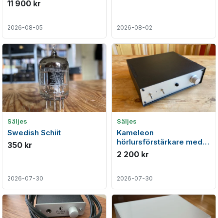
nyskick
11 900 kr
2026-08-05
2026-08-02
Säljes
Säljes
Swedish Schiit
Kameleon
hörlursförstärkare med
350 kr
analoga filter - sänkt pris!
2 200 kr
2026-07-30
2026-07-30