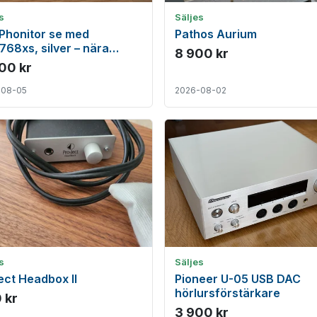
s
Säljes
Phonitor se med
Pathos Aurium
68xs, silver – nära
8 900 kr
ick
900 kr
-08-05
2026-08-02
s
Säljes
ect Headbox II
Pioneer U-05 USB DAC
hörlursförstärkare
 kr
3 900 kr