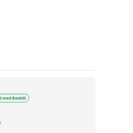
ad med BankID
5