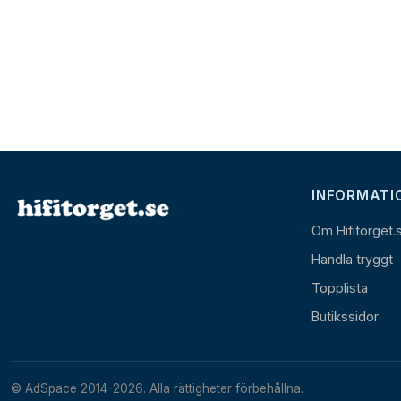
INFORMATI
Om Hifitorget.
Handla tryggt
Topplista
Butikssidor
© AdSpace 2014-2026. Alla rättigheter förbehållna.