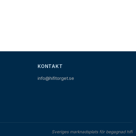
KONTAKT
info@hifitorget.se
Sveriges marknadsplats för begagnad hifi