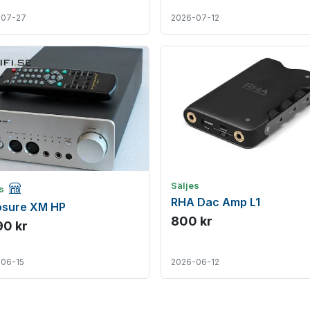
-07-27
2026-07-12
Företagsannons
Säljes
es
RHA Dac Amp L1
osure XM HP
800 kr
90 kr
06-15
2026-06-12