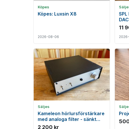
Köpes
Sälje
Köpes: Luxsin X8
SPL 
DAC7
nysk
11 
2026-08-06
2026
Säljes
Sälje
Kameleon hörlursförstärkare
Proj
med analoga filter - sänkt
500
pris!
2 200 kr