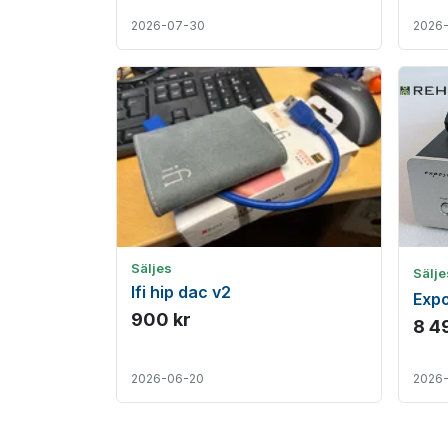
2026-07-30
2026
Säljes
Sälj
Ifi hip dac v2
Exp
900 kr
8 4
2026-06-20
2026-