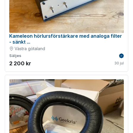
Kameleon hörlursförstärkare med analoga filter
- sänkt ...
Västra götaland
Säljes
Verifie
2 200 kr
30 jul