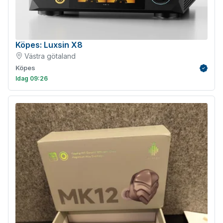
Köpes: Luxsin X8
Västra götaland
Köpes
Verifie
Idag 09:26