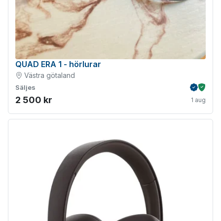
QUAD ERA 1 - hörlurar
Västra götaland
Säljes
Verifiera
Köpskydd m
2 500 kr
1 aug