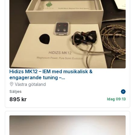
Hidizs MK12 – IEM med musikalisk &
engagerande tuning –...
Västra götaland
Säljes
Verifie
895 kr
Idag 09:13