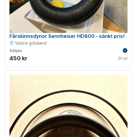
Fårskinnsdynor Sennheiser HD800 - sänkt pris!
Västra götaland
Säljes
Verifie
450 kr
30 jul