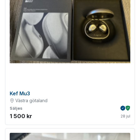
Kef Mu3
Västra götaland
Säljes
Verifiera
Köpskydd m
1 500 kr
28 jul