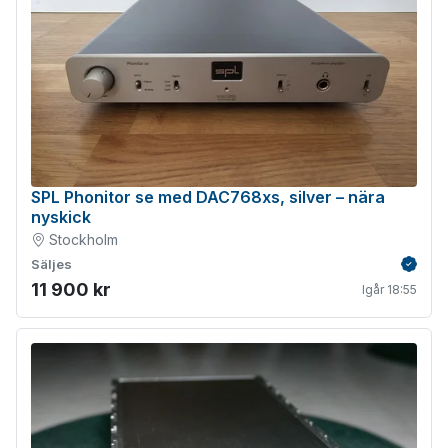
SPL Phonitor se med DAC768xs, silver – nära
nyskick
Stockholm
Säljes
Verifie
11 900 kr
Igår 18:55