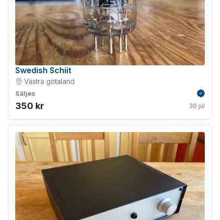
Swedish Schiit
Västra götaland
Säljes
Verifie
350 kr
30 jul