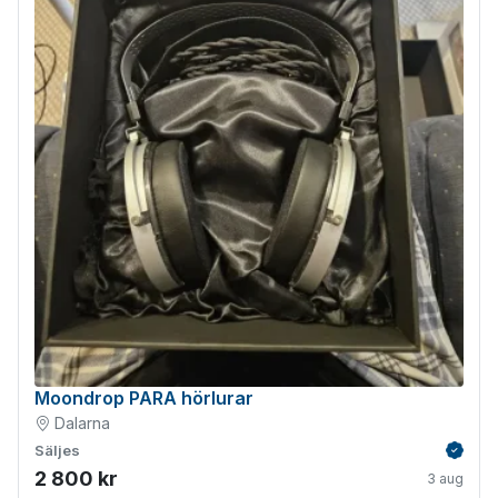
Moondrop PARA hörlurar
Dalarna
Säljes
Verifie
2 800 kr
3 aug