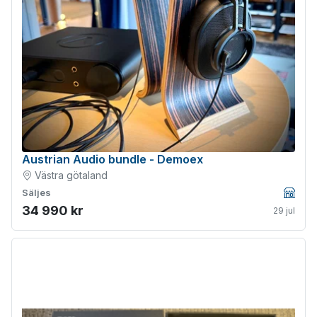
Austrian Audio bundle - Demoex
Västra götaland
Säljes
Företa
34 990 kr
29 jul