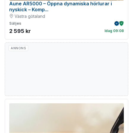
Aune AR5000 – Öppna dynamiska hörlurar i
nyskick – Komp...
Västra götaland
Säljes
Verifiera
Köpskydd m
2 595 kr
Idag 09:08