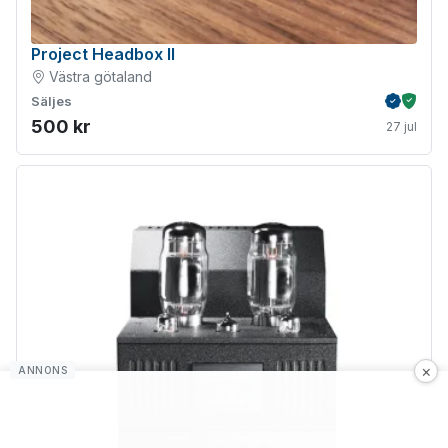
Project Headbox II
Västra götaland
Säljes
Verifiera
Köpskydd m
500 kr
27 jul
×