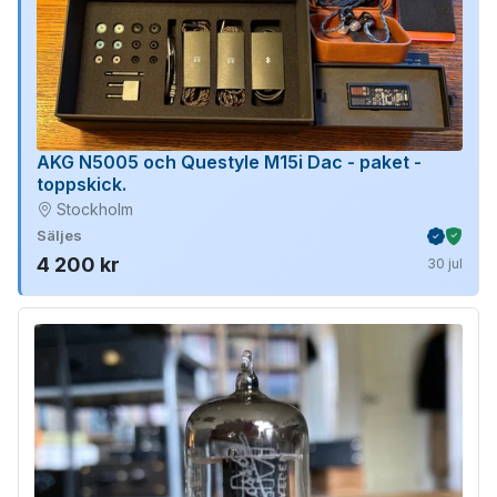
AKG N5005 och Questyle M15i Dac - paket -
toppskick.
Stockholm
Säljes
Verifiera
Köpskydd m
4 200 kr
30 jul