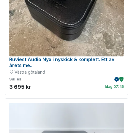
Ruviest Audio Nyx i nyskick & komplett. Ett av
årets me...
Västra götaland
Säljes
Verifiera
Köpskydd m
3 695 kr
Idag 07:45