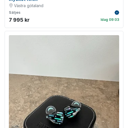
Västra götaland
Säljes
Verifie
7 995 kr
Idag 09:03