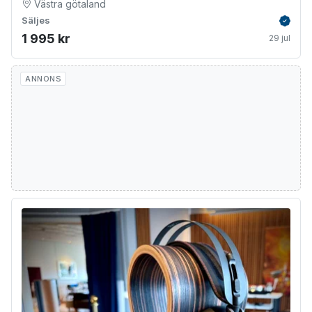
Västra götaland
Säljes
Verifie
1 995 kr
29 jul