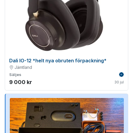
Dali IO-12 *helt nya obruten förpackning*
Jämtland
Säljes
Verifie
9 000 kr
30 jul