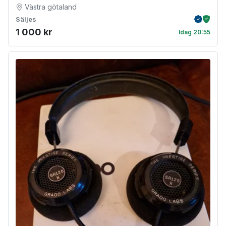
Västra götaland
Säljes
Verifiera
Köpskydd m
1 000 kr
Idag 20:55