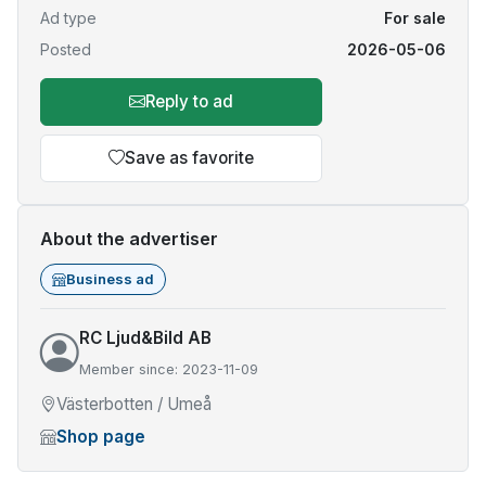
Ad type
For sale
Posted
2026-05-06
Reply to ad
Save as favorite
About the advertiser
Business ad
RC Ljud&Bild AB
Member since: 2023-11-09
Västerbotten / Umeå
Shop page