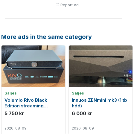
Report ad
More ads in the same category
Säljes
Säljes
Volumio Rivo Black
Innuos ZENmini mk3 (1 tb
Edition streaming
hdd)
transport
5 750 kr
6 000 kr
2026-08-09
2026-08-09