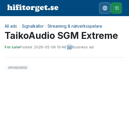
All ads
›
Signalkällor
›
Streaming & nätverksspelare
TaikoAudio SGM Extreme
For sale
Posted: 2026-05-06 10:46
·
Business ad