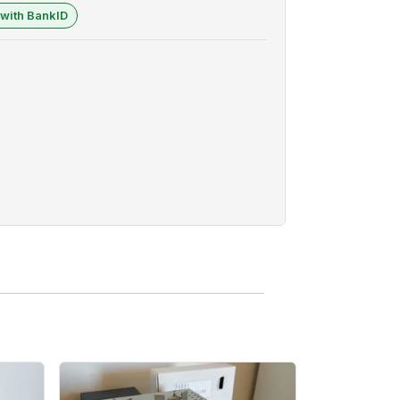
 with BankID
3