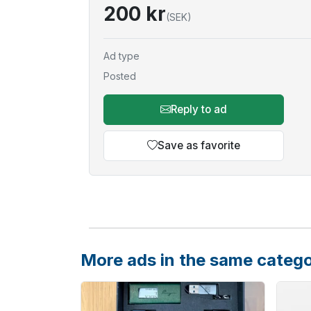
200 kr
(SEK)
Ad type
Posted
Reply to ad
Save as favorite
More ads in the same categ