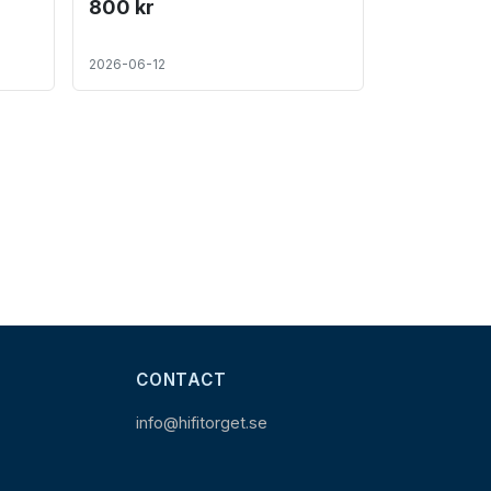
800 kr
2026-06-12
CONTACT
info@hifitorget.se