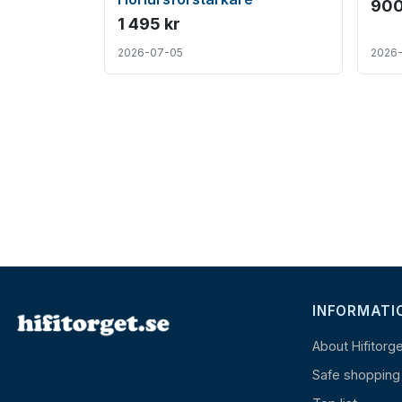
900
1 495 kr
2026-07-05
2026
INFORMATI
About Hifitorg
Safe shopping