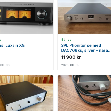
s
Säljes
s: Luxsin X8
SPL Phonitor se med
DAC768xs, silver – nära
nyskick
11 900 kr
-08-06
2026-08-05