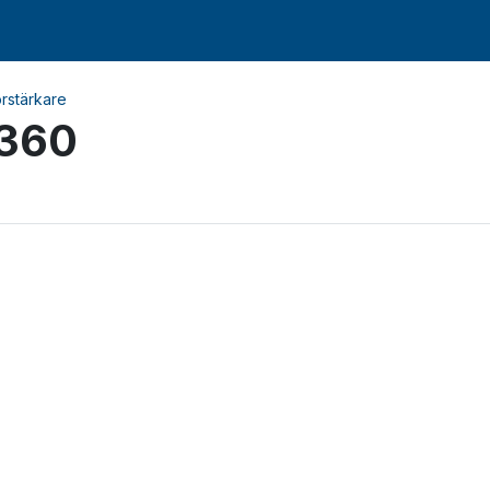
örstärkare
 360