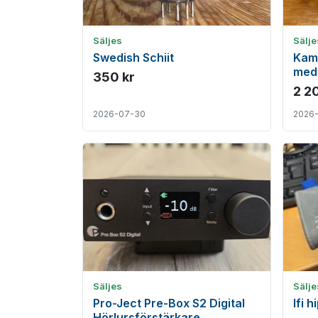
Säljes
Sälje
Swedish Schiit
Kame
med 
350 kr
pris!
2 2
2026-07-30
2026
Säljes
Sälje
Pro-Ject Pre-Box S2 Digital
Ifi 
Hörlursförstärkare