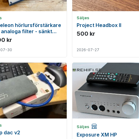
s
Säljes
leon hörlursförstärkare
Project Headbox II
analoga filter - sänkt
500 kr
00 kr
-07-30
2026-07-27
Företagsannons
s
Säljes
hip dac v2
Exposure XM HP