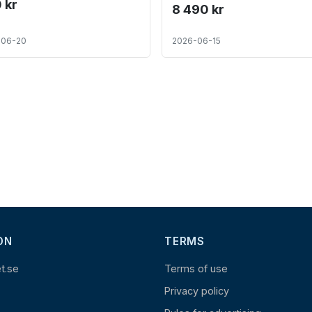
 kr
8 490 kr
-06-20
2026-06-15
ON
TERMS
et.se
Terms of use
Privacy policy