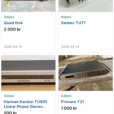
Säljes
Köpes
Quad fm4
Sentec TU77
2 000 kr
2026-04-13
2026-04-13
Säljes
Säljes
Harman Kardon TU905
Primare T21
Linear Phase Stereo
1 000 kr
FM/AM Tuner (1985-86)
500 kr