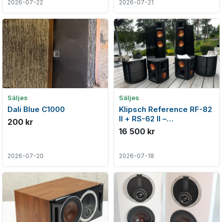
2026-07-22
2026-07-21
Säljes
Säljes
Dali Blue C1000
Klipsch Reference RF-82
II + RS-62 II –
200 kr
hemmabiopaket i mycket
16 500 kr
fint skick
2026-07-20
2026-07-18