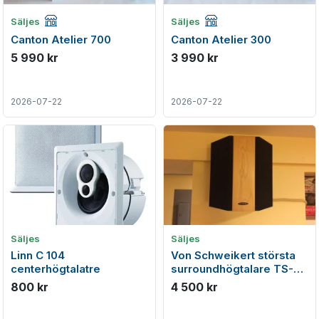
Företagsannons
Företagsannons
Säljes
Säljes
Canton Atelier 700
Canton Atelier 300
5 990 kr
3 990 kr
2026-07-22
2026-07-22
Säljes
Säljes
Linn C 104
Von Schweikert största
centerhögtalatre
surroundhögtalare TS-
310, TS-200 & TS-150
800 kr
4 500 kr