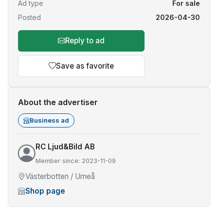
Ad type
For sale
Posted
2026-04-30
Reply to ad
Save as favorite
About the advertiser
Business ad
RC Ljud&Bild AB
Member since: 2023-11-09
Västerbotten / Umeå
Shop page