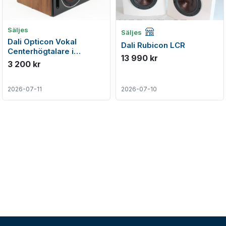
Företagsannons
Säljes
Säljes
Dali Opticon Vokal
Dali Rubicon LCR
Centerhögtalare i
13 990 kr
toppenskick
3 200 kr
2026-07-11
2026-07-10