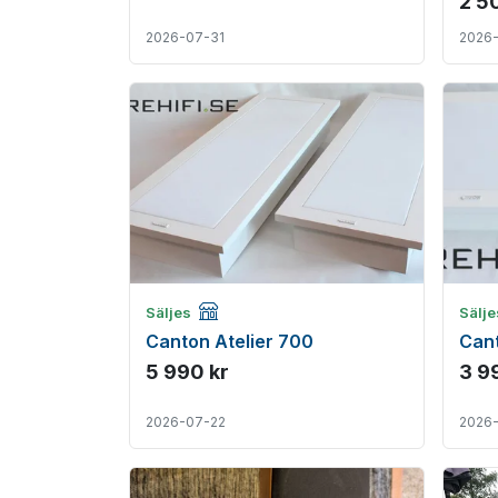
2 5
2026-07-31
2026
Företagsannons
Säljes
Sälj
Canton Atelier 700
Cant
5 990 kr
3 9
2026-07-22
2026