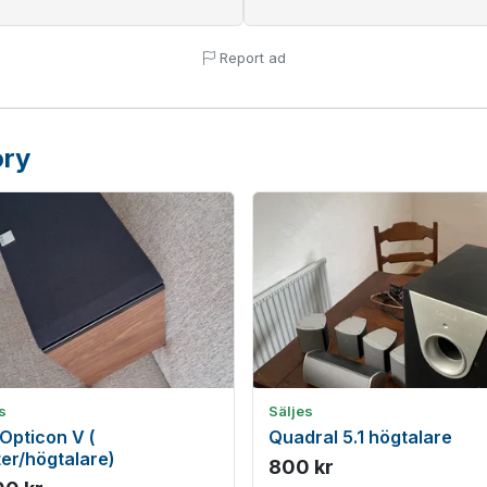
Report ad
ory
s
Säljes
 Opticon V (
Quadral 5.1 högtalare
er/högtalare)
800 kr