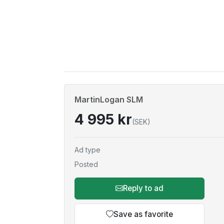
MartinLogan SLM
4 995 kr
(SEK)
Ad type
Posted
Reply to ad
Save as favorite