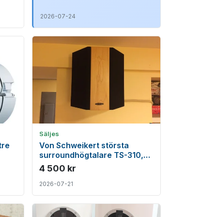
2026-07-24
Säljes
tre
Von Schweikert största
surroundhögtalare TS-310,
TS-200 & TS-150
4 500 kr
2026-07-21