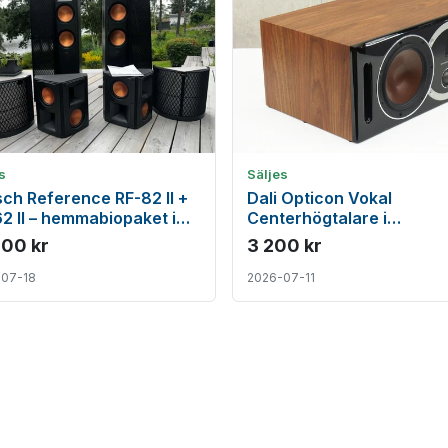
s
Säljes
sch Reference RF-82 II +
Dali Opticon Vokal
2 II – hemmabiopaket i
Centerhögtalare i
et fint skick
toppenskick
500 kr
3 200 kr
-07-18
2026-07-11