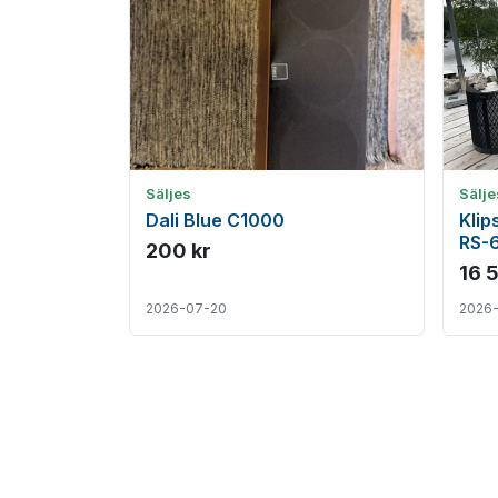
Säljes
Sälje
Dali Blue C1000
Klip
RS-6
200 kr
myck
16 
2026-07-20
2026