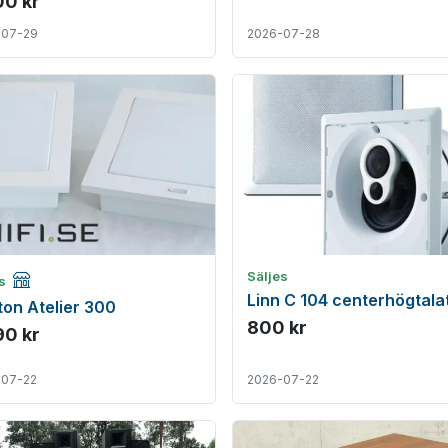
00 kr
-07-29
2026-07-28
Företagsannons
Säljes
es
Linn C 104 centerhögtala
on Atelier 300
800 kr
90 kr
-07-22
2026-07-22