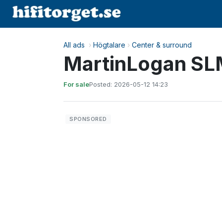
All ads
›
Högtalare
›
Center & surround
MartinLogan S
For sale
Posted: 2026-05-12 14:23