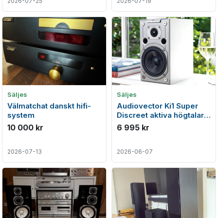
2026-07-25
2026-07-19
Säljes
Säljes
Välmatchat danskt hifi-
Audiovector Ki1 Super
system
Discreet aktiva högtalare
med hub
10 000 kr
6 995 kr
2026-07-13
2026-06-07