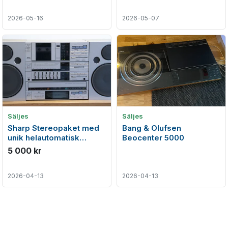
2026-05-16
2026-05-07
Säljes
Säljes
Sharp Stereopaket med
Bang & Olufsen
unik helautomatisk
Beocenter 5000
skivspelare, kassettdäck
5 000 kr
& receiver
2026-04-13
2026-04-13