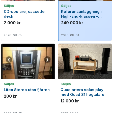
Säljes
Säljes
CD-spelare, cassette
Referensanläggning i
deck
High-End-klassen –
Focal, Acoustic Arts &
2 000 kr
249 000 kr
Ansuz
2026-08-05
2026-08-01
Säljes
Säljes
Liten Stereo utan fjärren
Quad artera solus play
med Quad S1 högtalare
200 kr
12 000 kr