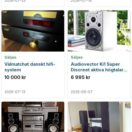
2026-07-25
2026-07-19
Säljes
Säljes
Välmatchat danskt hifi-
Audiovector Ki1 Super
system
Discreet aktiva högtalare
med hub
10 000 kr
6 995 kr
2026-07-13
2026-06-07