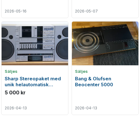
2026-05-16
2026-05-07
Säljes
Säljes
Sharp Stereopaket med
Bang & Olufsen
unik helautomatisk
Beocenter 5000
skivspelare, kassettdäck
5 000 kr
& receiver
2026-04-13
2026-04-13