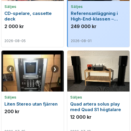
Säljes
Säljes
CD-spelare, cassette
Referensanläggning i
deck
High-End-klassen –
Focal, Acoustic Arts &
2 000 kr
249 000 kr
Ansuz
2026-08-05
2026-08-01
Säljes
Säljes
Liten Stereo utan fjärren
Quad artera solus play
med Quad S1 högtalare
200 kr
12 000 kr