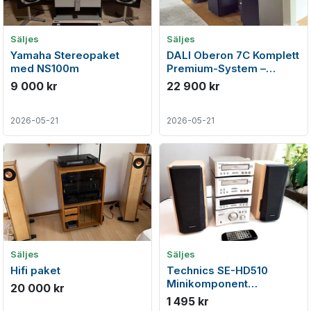
Säljes
Säljes
Yamaha Stereopaket
DALI Oberon 7C Komplett
med NS100m
Premium-System –
Bluesound / Subwoofer /
9 000 kr
22 900 kr
Sound Hub
2026-05-21
2026-05-21
Säljes
Säljes
Hifi paket
Technics SE-HD510
Minikomponent
20 000 kr
Ljudsystem
1 495 kr