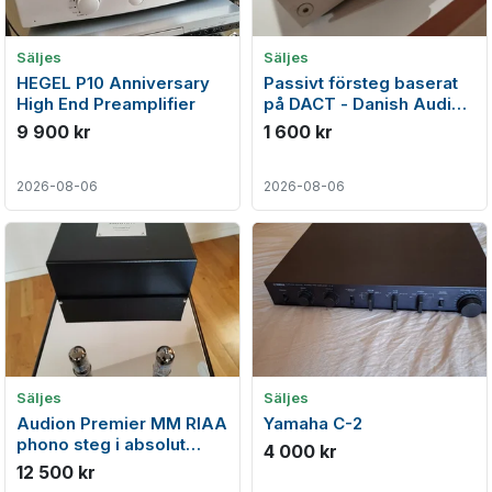
Säljes
Säljes
HEGEL P10 Anniversary
Passivt försteg baserat
High End Preamplifier
på DACT - Danish Audio
ConnecT potentiometer
9 900 kr
1 600 kr
2026-08-06
2026-08-06
Säljes
Säljes
Audion Premier MM RIAA
Yamaha C-2
phono steg i absolut
4 000 kr
nyskick
12 500 kr