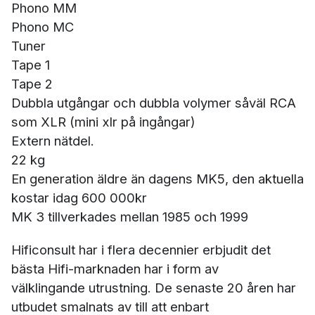
Phono MM
Phono MC
Tuner
Tape 1
Tape 2
Dubbla utgångar och dubbla volymer såväl RCA
som XLR (mini xlr på ingångar)
Extern nätdel.
22 kg
En generation äldre än dagens MK5, den aktuella
kostar idag 600 000kr
MK 3 tillverkades mellan 1985 och 1999
Hificonsult har i flera decennier erbjudit det
bästa Hifi-marknaden har i form av
välklingande utrustning. De senaste 20 åren har
utbudet smalnats av till att enbart