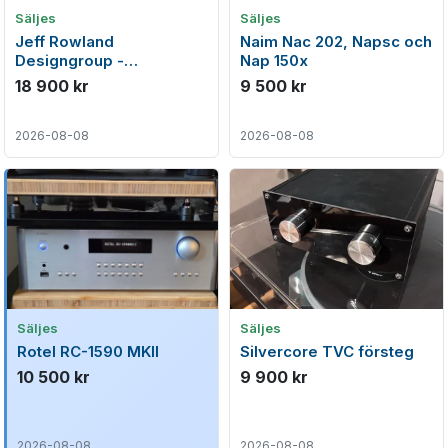
Säljes
Säljes
Jeff Rowland
Naim Nac 202, Napsc och
Designgroup -
Nap 150x
Consummate balanserat
18 900 kr
9 500 kr
high-end försteg
2026-08-08
2026-08-08
Säljes
Säljes
Rotel RC-1590 MKII
Silvercore TVC försteg
10 500 kr
9 900 kr
2026-08-08
2026-08-08