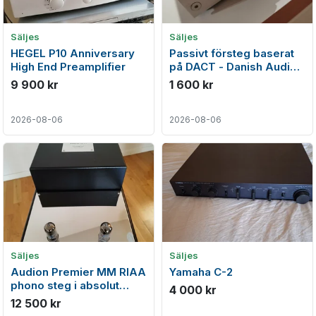
Säljes
Säljes
HEGEL P10 Anniversary
Passivt försteg baserat
High End Preamplifier
på DACT - Danish Audio
ConnecT potentiometer
9 900 kr
1 600 kr
2026-08-06
2026-08-06
Säljes
Säljes
Audion Premier MM RIAA
Yamaha C-2
phono steg i absolut
4 000 kr
nyskick
12 500 kr