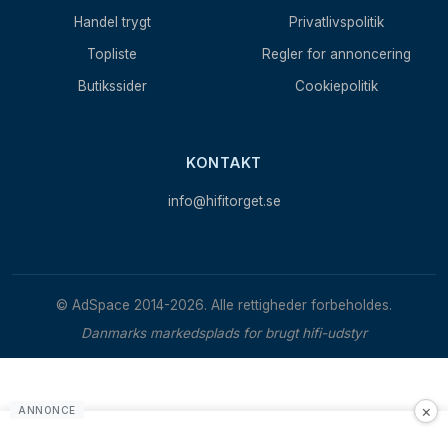
Handel trygt
Privatlivspolitik
Topliste
Regler for annoncering
Butikssider
Cookiepolitik
KONTAKT
info@hifitorget.se
© AdSpace 2014-2026. Alle rettigheder forbeholdes.
Danmarks markedsplads for brugt hifi-udstyr
×