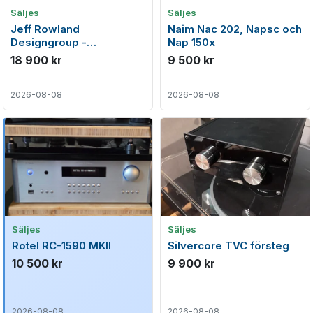
Säljes
Säljes
Jeff Rowland
Naim Nac 202, Napsc och
Designgroup -
Nap 150x
Consummate balanserat
18 900 kr
9 500 kr
high-end försteg
2026-08-08
2026-08-08
Säljes
Säljes
Rotel RC-1590 MKII
Silvercore TVC försteg
10 500 kr
9 900 kr
2026-08-08
2026-08-08