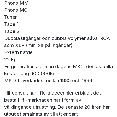
Phono MM
Phono MC
Tuner
Tape 1
Tape 2
Dubbla utgångar och dubbla volymer såväl RCA
som XLR (mini xlr på ingångar)
Extern nätdel.
22 kg
En generation äldre än dagens MK5, den aktuella
kostar idag 600 000kr
MK 3 tillverkades mellan 1985 och 1999
Hificonsult har i flera decennier erbjudit det
bästa Hifi-marknaden har i form av
välklingande utrustning. De senaste 20 åren har
utbudet smalnats av till att enbart