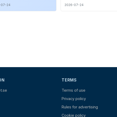
-07-24
2026-07-24
ON
TERMS
et.se
Terms of use
Privacy policy
Rules for advertising
Cookie policy