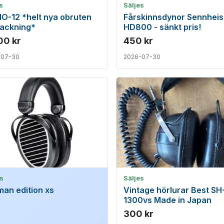
s
Säljes
 IO-12 *helt nya obruten
Fårskinnsdynor Sennheis
packning*
HD800 - sänkt pris!
00 kr
450 kr
-07-30
2026-07-30
s
Säljes
man edition xs
Vintage hörlurar Best SH
1300vs Made in Japan
300 kr