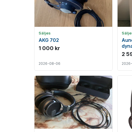
Säljes
Sälje
AKG 702
Aun
dyna
1 000 kr
– Ko
2 5
2026-08-06
2026