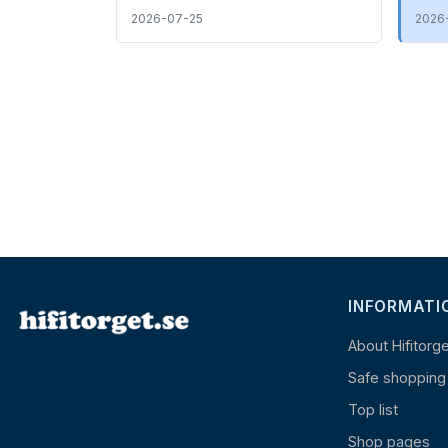
2026-07-25
2026
INFORMATI
About Hifitorg
Safe shopping
Top list
Shop pages