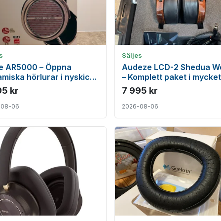
s
Säljes
e AR5000 – Öppna
Audeze LCD-2 Shedua W
miska hörlurar i nyskick
– Komplett paket i mycket
mpletta
skick. Inkl. Hard Case
95 kr
7 995 kr
-08-06
2026-08-06