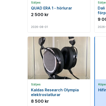
Säljes
Sälje
QUAD ERA 1 - hörlurar
Dali
för
2 500 kr
9 0
2026-08-01
2026
Säljes
Köpe
Kaldas Research Olympia
Hifi
elektrostatlurar
8 500 kr