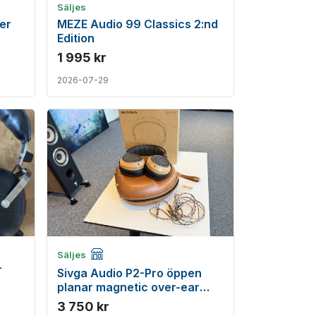
Säljes
er
MEZE Audio 99 Classics 2:nd
Edition
1 995 kr
2026-07-29
Företagsannons
Säljes
-
Sivga Audio P2-Pro öppen
planar magnetic over-ear
hörlur - Beg
3 750 kr