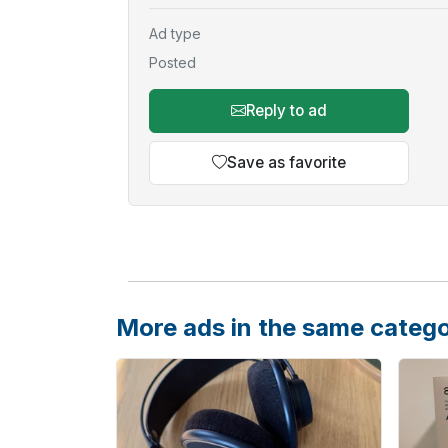
Ad type
Posted
Reply to ad
Save as favorite
More ads in the same categ