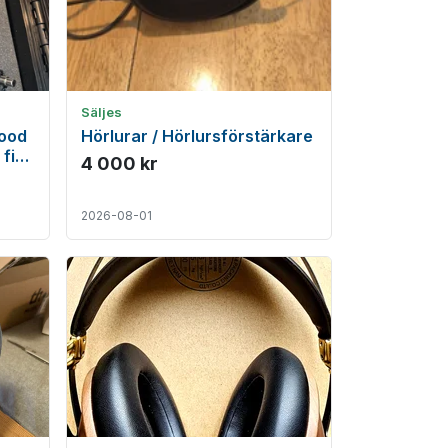
Säljes
ood
Hörlurar / Hörlursförstärkare
 fint
4 000 kr
2026-08-01