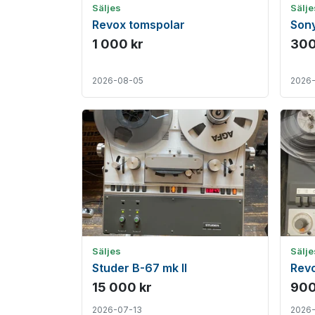
Säljes
Sälje
Revox tomspolar
Sony
1 000 kr
300
2026-08-05
2026
Säljes
Sälje
Studer B-67 mk ll
Rev
15 000 kr
900
2026-07-13
2026