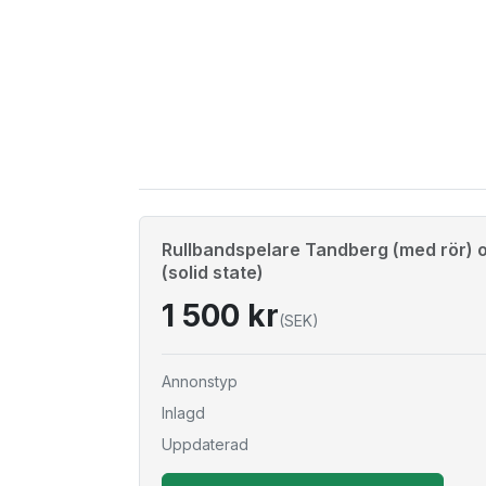
Rullbandspelare Tandberg (med rör)
(solid state)
1 500 kr
(SEK)
Annonstyp
Inlagd
Uppdaterad