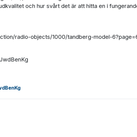
udkvalitet och hur svårt det är att hitta en i funger
llection/radio-objects/1000/tandberg-model-6?page=
-uJwdBenKg
JwdBenKg