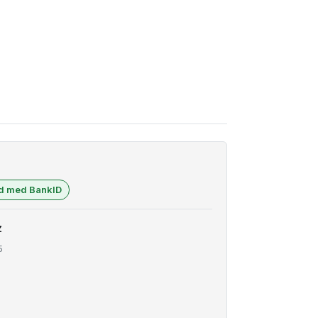
ad med BankID
z
5