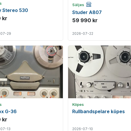
Företagsannons
s
Säljes
 Stereo 530
Studer A807
 kr
59 990 kr
-07-29
2026-07-22
s
Köpes
ox G-36
Rullbandspelare köpes
 kr
-07-13
2026-07-10