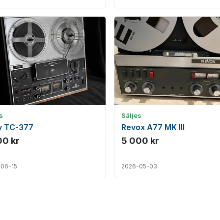
s
Säljes
y TC-377
Revox A77 MK III
00 kr
5 000 kr
06-15
2026-05-03