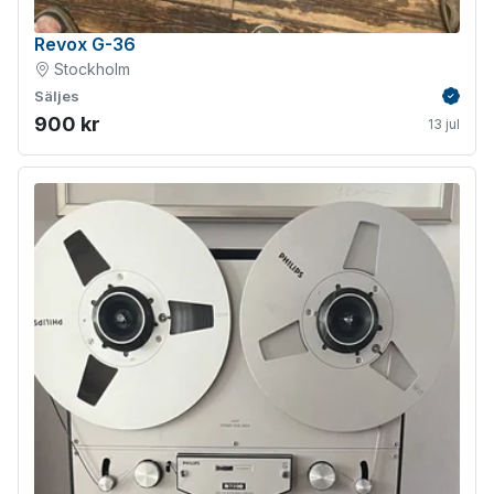
Revox G-36
Stockholm
Säljes
Verifie
900 kr
13 jul