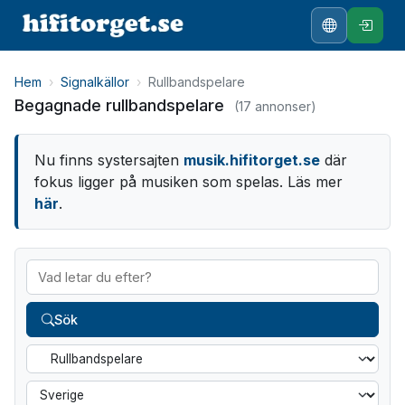
Hem
›
Signalkällor
›
Rullbandspelare
Begagnade rullbandspelare
(17 annonser)
Nu finns systersajten
musik.hifitorget.se
där
fokus ligger på musiken som spelas. Läs mer
här
.
Sök