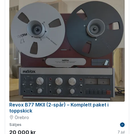
Revox B77 MKII (2-spår) – Komplett paket i
toppskick
Örebro
Säljes
Verifie
20 000 kr
7 jul