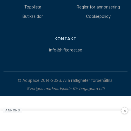
Topplista
Regler för annonsering
Butikssidor
Cookiepolicy
KONTAKT
info@hifitorget.se
© AdSpace 2014-2026. Alla rättigheter förbehållna.
Sveriges marknadsplats för begagnad hifi
×