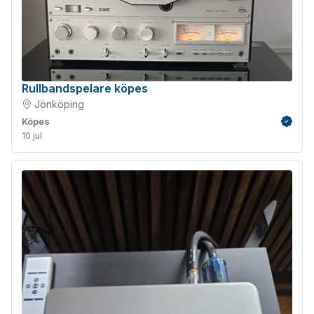
Rullbandspelare köpes
Jönköping
Köpes
Verifie
10 jul