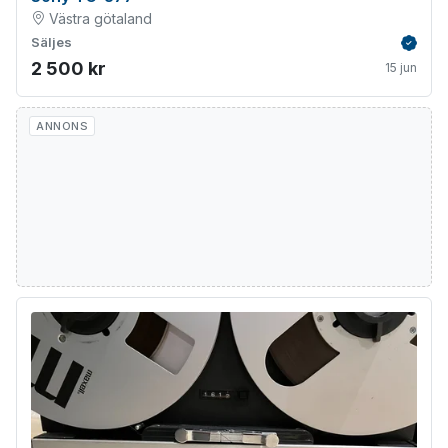
Västra götaland
Säljes
Verifie
2 500 kr
15 jun