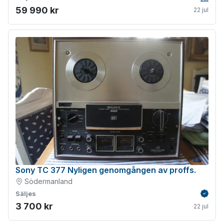
Företa
59 990 kr
22 jul
Sony TC 377 Nyligen genomgången av proffs.
Södermanland
Säljes
Verifie
3 700 kr
22 jul