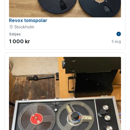
Revox tomspolar
Stockholm
Säljes
Verifie
1 000 kr
5 aug