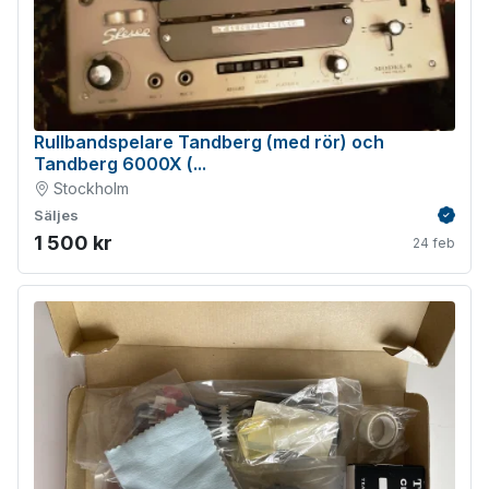
Rullbandspelare Tandberg (med rör) och
Tandberg 6000X (...
Stockholm
Säljes
Verifie
1 500 kr
24 feb