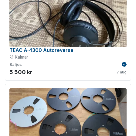
TEAC A-4300 Autoreverse
Kalmar
Säljes
Verifie
5 500 kr
7 aug