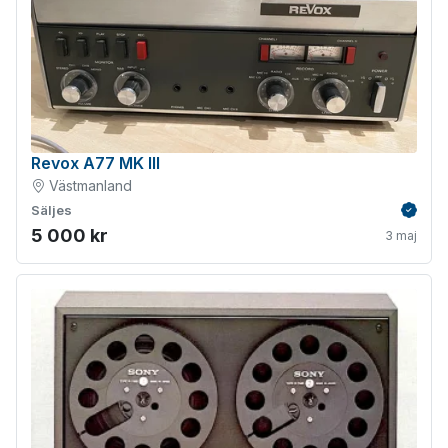
Revox A77 MK III
Västmanland
Säljes
Verifie
5 000 kr
3 maj