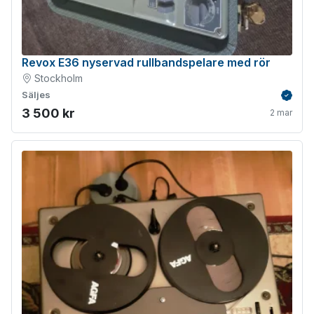
Revox E36 nyservad rullbandspelare med rör
Stockholm
Säljes
Verifie
3 500 kr
2 mar