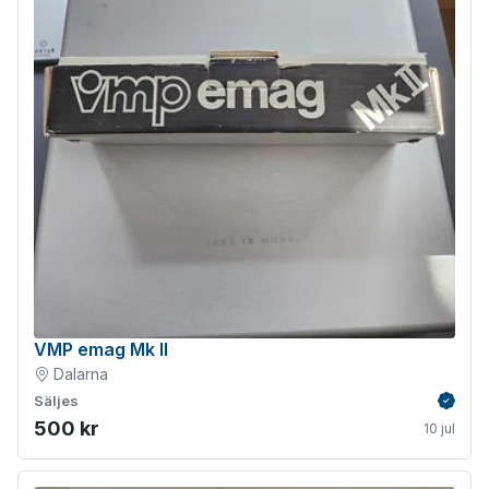
VMP emag Mk II
Dalarna
Säljes
Verifie
500 kr
10 jul