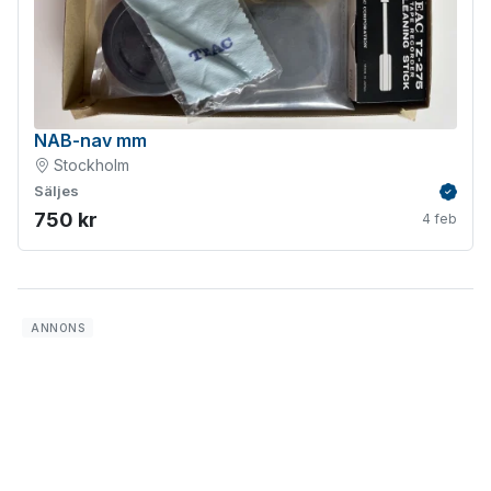
NAB-nav mm
Stockholm
Säljes
Verifie
750 kr
4 feb