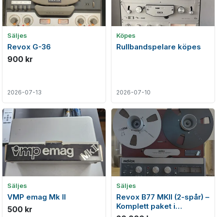
Säljes
Köpes
Revox G-36
Rullbandspelare köpes
900 kr
2026-07-13
2026-07-10
Säljes
Säljes
VMP emag Mk II
Revox B77 MKII (2-spår) –
Komplett paket i
500 kr
toppskick