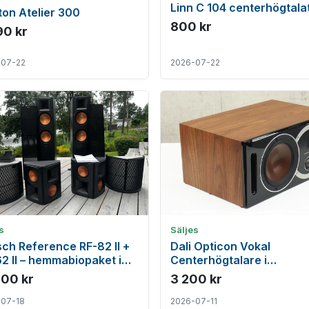
Linn C 104 centerhögtala
on Atelier 300
800 kr
90 kr
-07-22
2026-07-22
s
Säljes
sch Reference RF-82 II +
Dali Opticon Vokal
2 II – hemmabiopaket i
Centerhögtalare i
et fint skick
toppenskick
500 kr
3 200 kr
-07-18
2026-07-11