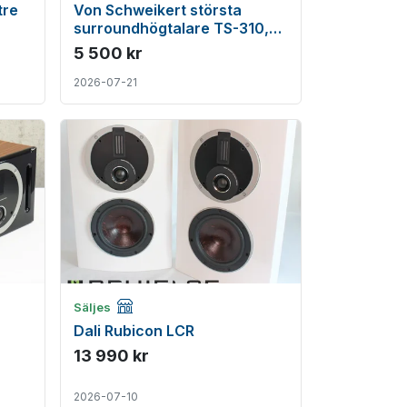
tre
Von Schweikert största
surroundhögtalare TS-310,
TS-200 & TS-150
5 500 kr
2026-07-21
Företagsannons
Säljes
Dali Rubicon LCR
13 990 kr
2026-07-10