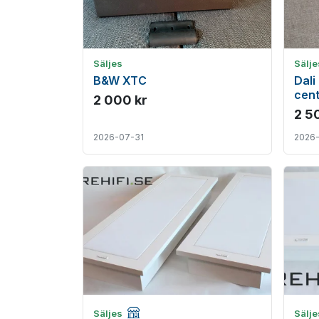
Säljes
Sälje
B&W XTC
Dali
cent
2 000 kr
2 5
2026-07-31
2026
Företagsannons
Säljes
Sälj