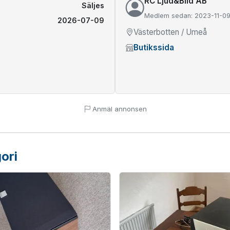
RC Ljud&Bild AB
Säljes
Medlem sedan: 2023-11-0
2026-07-09
Västerbotten / Umeå
Butikssida
Anmäl annonsen
ori