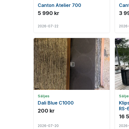
Canton Atelier 700
Cant
5 990 kr
3 9
2026-07-22
2026
Säljes
Sälje
Dali Blue C1000
Klip
RS-6
200 kr
myck
16 
2026-07-20
2026