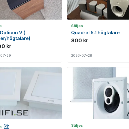
s
Säljes
 Opticon V (
Quadral 5.1 högtalare
er/högtalare)
800 kr
00 kr
-07-29
2026-07-28
Företagsannons
Säljes
es