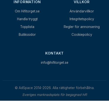
INFORMATION
VILLKOR
Om Hifitorget.se
Användarvillkor
Handla tryggt
Integritetspolicy
Topplista
Regler för annonsering
Butikssidor
Cookiepolicy
KONTAKT
info@hifitorget.se
© AdSpace 2014-2026. Alla rättigheter förbehållna.
Sveriges marknadsplats för begagnad hifi