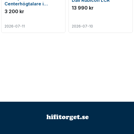
Dali Rubicon LCR
Centerhögtalare i
13 990 kr
toppenskick
3 200 kr
2026-07-11
2026-07-10