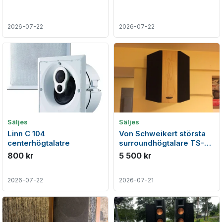
2026-07-22
2026-07-22
Säljes
Säljes
Linn C 104
Von Schweikert största
centerhögtalatre
surroundhögtalare TS-
310, TS-200 & TS-150
800 kr
5 500 kr
2026-07-22
2026-07-21