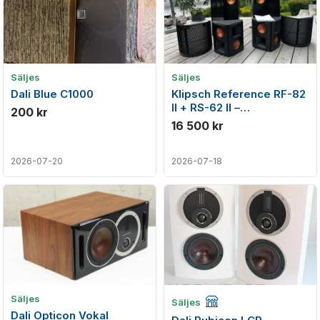
Säljes
Säljes
Dali Blue C1000
Klipsch Reference RF-82
II + RS-62 II –
200 kr
hemmabiopaket i mycket
16 500 kr
fint skick
2026-07-20
2026-07-18
Företagsannons
Säljes
Säljes
Dali Opticon Vokal