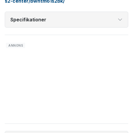
s2-center/bwhtm61s2bk/
Specifikationer