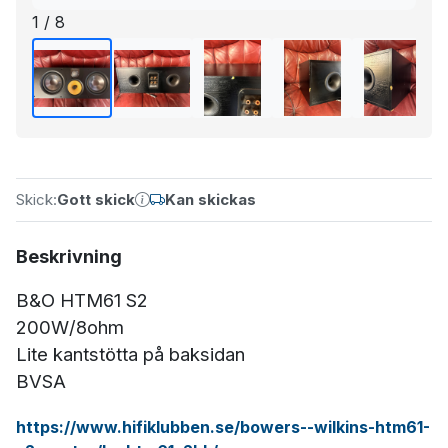
1 / 8
Skick:
Gott skick
Kan skickas
Beskrivning
B&O HTM61 S2
200W/8ohm
Lite kantstötta på baksidan
BVSA
https://www.hifiklubben.se/bowers--wilkins-htm61-