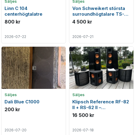
Säljes
Säljes
Linn C 104
Von Schweikert största
centerhögtalatre
surroundhögtalare TS-
310, TS-200 & TS-150
800 kr
4 500 kr
2026-07-22
2026-07-21
Säljes
Säljes
Dali Blue C1000
Klipsch Reference RF-82
II + RS-62 II –
200 kr
hemmabiopaket i mycket
16 500 kr
fint skick
2026-07-20
2026-07-18