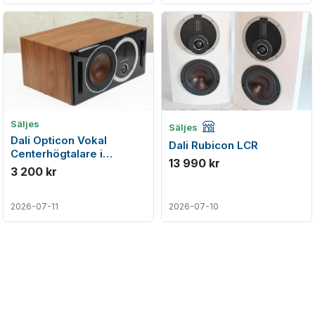
Företagsannons
Säljes
Säljes
Dali Opticon Vokal
Dali Rubicon LCR
Centerhögtalare i
13 990 kr
toppenskick
3 200 kr
2026-07-11
2026-07-10