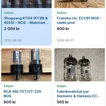
Säljes
Säljes
Shuguang KT94 (KT88 &
Franska rör: ECC81 NOS -
6550) – NOS – Matchad
sänkt pris!
kvartett – Testar mycket
2 000 kr
600 kr
starkt
2026-08-06
2026-08-01
Säljes
Säljes
RCA 6SL7GT/VT-229
Fabrikmatchat par
NOS
Siemens & Halskes ECC
81 samma kod!
800 kr
565 kr