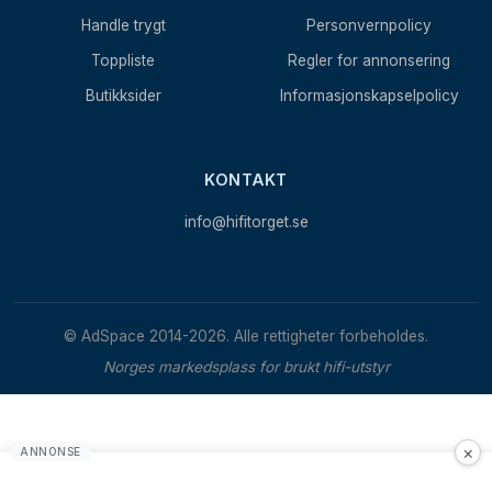
Handle trygt
Personvernpolicy
Toppliste
Regler for annonsering
Butikksider
Informasjonskapselpolicy
KONTAKT
info@hifitorget.se
© AdSpace 2014-2026. Alle rettigheter forbeholdes.
Norges markedsplass for brukt hifi-utstyr
×