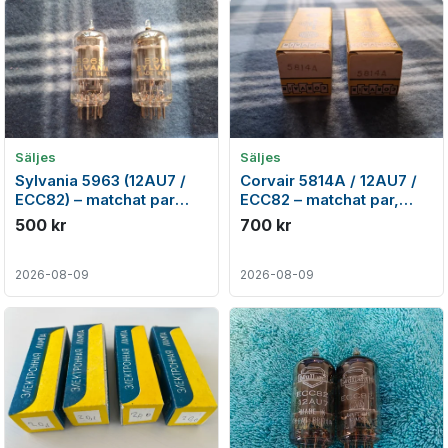
Säljes
Säljes
Sylvania 5963 (12AU7 /
Corvair 5814A / 12AU7 /
ECC82) – matchat par
ECC82 – matchat par,
från 1962, USA
USA 1960-tal.
500 kr
700 kr
2026-08-09
2026-08-09