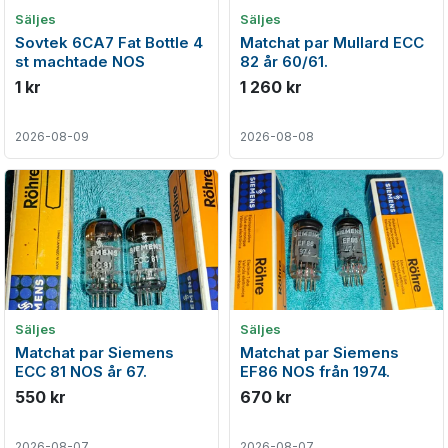
Säljes
Säljes
Sovtek 6CA7 Fat Bottle 4
Matchat par Mullard ECC
st machtade NOS
82 år 60/61.
1 kr
1 260 kr
2026-08-09
2026-08-08
Säljes
Säljes
Matchat par Siemens
Matchat par Siemens
ECC 81 NOS år 67.
EF86 NOS från 1974.
550 kr
670 kr
2026-08-07
2026-08-07