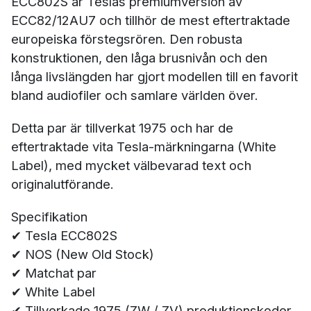
ECC802S är Teslas premiumversion av
ECC82/12AU7 och tillhör de mest eftertraktade
europeiska förstegsrören. Den robusta
konstruktionen, den låga brusnivån och den
långa livslängden har gjort modellen till en favorit
bland audiofiler och samlare världen över.
Detta par är tillverkat 1975 och har de
eftertraktade vita Tesla-märkningarna (White
Label), med mycket välbevarad text och
originalutförande.
Specifikation
✔ Tesla ECC802S
✔ NOS (New Old Stock)
✔ Matchat par
✔ White Label
✔ Tillverkade 1975 (ZW / ZV) produktionskoder