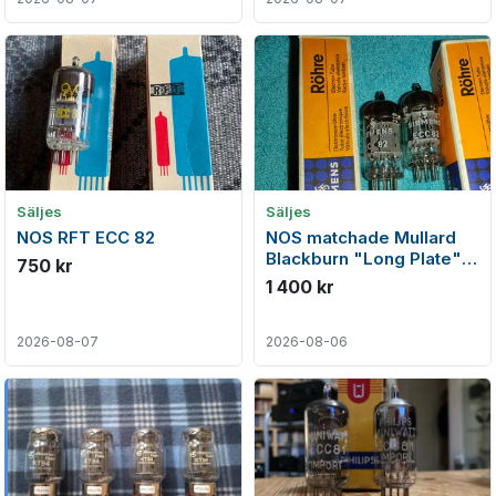
Säljes
Säljes
NOS RFT ECC 82
NOS matchade Mullard
Blackburn "Long Plate"
750 kr
(12AU7) från juni 1959
1 400 kr
2026-08-07
2026-08-06