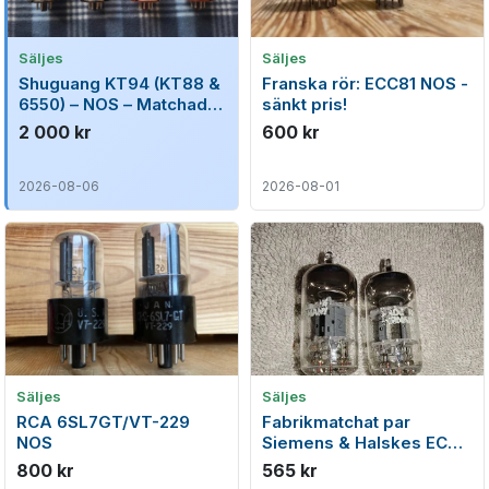
Säljes
Säljes
Shuguang KT94 (KT88 &
Franska rör: ECC81 NOS -
6550) – NOS – Matchad
sänkt pris!
kvartett – Testar mycket
2 000 kr
600 kr
starkt
2026-08-06
2026-08-01
Säljes
Säljes
RCA 6SL7GT/VT-229
Fabrikmatchat par
NOS
Siemens & Halskes ECC
81 samma kod!
800 kr
565 kr