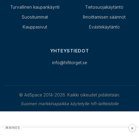
Turvallinen kaupankäynti
Tietosuojakäytäntö
Suosituimmat
Ilmoittamisen säännöt
Kauppasivut
Evästekäytäntö
YHTEYSTIEDOT
info@hifitorget.se
© AdSpace 2014-2026. Kaikki oikeudet pidätetään.
Suomen markkinapaikka käytetylle hifi-laitteistolle
×