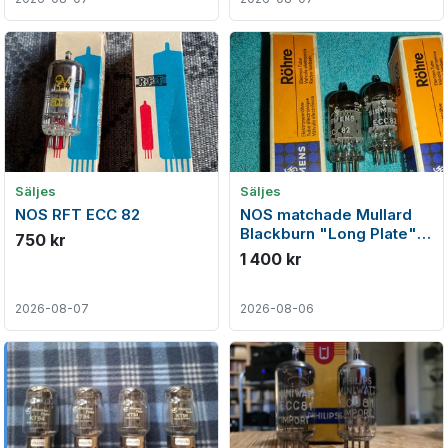
Säljes
Säljes
NOS RFT ECC 82
NOS matchade Mullard
Blackburn "Long Plate"
750 kr
(12AU7) från juni 1959
1 400 kr
2026-08-07
2026-08-06