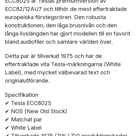
ECC802S är Teslas premiumversion av
ECC82/12AU7 och tillhör de mest eftertraktade
europeiska förstegsrören. Den robusta
konstruktionen, den låga brusnivån och den
långa livslängden har gjort modellen till en favorit
bland audiofiler och samlare världen över.
Detta par är tillverkat 1975 och har de
eftertraktade vita Tesla-märkningarna (White
Label), med mycket välbevarad text och
originalutförande.
Specifikation
✔ Tesla ECC802S
✔ NOS (New Old Stock)
✔ Matchat par
✔ White Label
✔ Tillverkade 1975 (ZW / ZV) produktionskoder