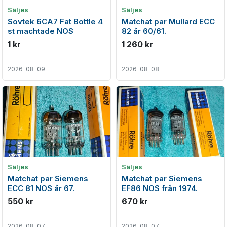
Säljes
Säljes
Sovtek 6CA7 Fat Bottle 4
Matchat par Mullard ECC
st machtade NOS
82 år 60/61.
1 kr
1 260 kr
2026-08-09
2026-08-08
Säljes
Säljes
Matchat par Siemens
Matchat par Siemens
ECC 81 NOS år 67.
EF86 NOS från 1974.
550 kr
670 kr
2026-08-07
2026-08-07