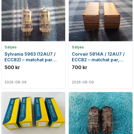
Säljes
Säljes
Sylvania 5963 (12AU7 /
Corvair 5814A / 12AU7 /
ECC82) – matchat par
ECC82 – matchat par,
från 1962, USA
USA 1960-tal.
500 kr
700 kr
2026-08-09
2026-08-09