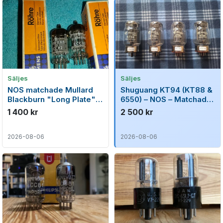
Säljes
Säljes
NOS matchade Mullard
Shuguang KT94 (KT88 &
Blackburn "Long Plate"
6550) – NOS – Matchad
(12AU7) från juni 1959
kvartett – Testar mycket
1 400 kr
2 500 kr
starkt
2026-08-06
2026-08-06