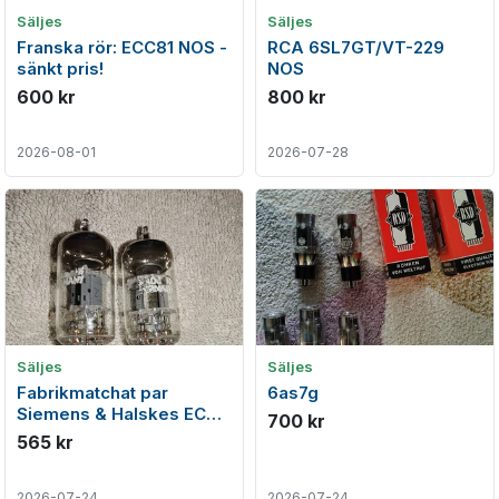
Säljes
Säljes
Franska rör: ECC81 NOS -
RCA 6SL7GT/VT-229
sänkt pris!
NOS
600 kr
800 kr
2026-08-01
2026-07-28
Säljes
Säljes
Fabrikmatchat par
6as7g
Siemens & Halskes ECC
700 kr
81 samma kod!
565 kr
2026-07-24
2026-07-24