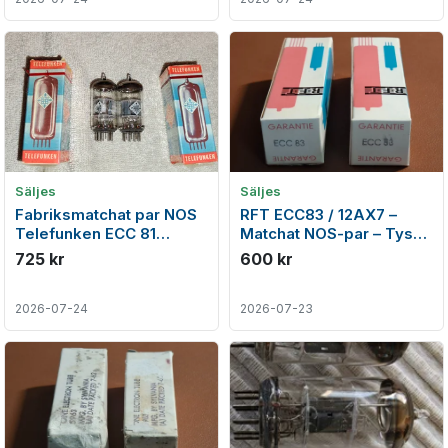
Säljes
Säljes
Fabriksmatchat par NOS
RFT ECC83 / 12AX7 –
Telefunken ECC 81
Matchat NOS-par – Tysk
samma kod! Tillverkade
kvalitet
725 kr
600 kr
1963!
2026-07-24
2026-07-23