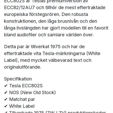
ECC802S är Teslas premiumversion av
ECC82/12AU7 och tillhör de mest eftertraktade
europeiska förstegsrören. Den robusta
konstruktionen, den låga brusnivån och den
långa livslängden har gjort modellen till en favorit
bland audiofiler och samlare världen över.
Detta par är tillverkat 1975 och har de
eftertraktade vita Tesla-märkningarna (White
Label), med mycket välbevarad text och
originalutförande.
Specifikation
✔ Tesla ECC802S
✔ NOS (New Old Stock)
✔ Matchat par
✔ White Label
✔ Tillverkade 1975 (ZW / ZV) produktionskoder