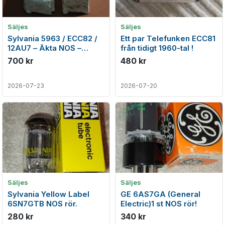
Säljes
Säljes
Sylvania 5963 / ECC82 /
Ett par Telefunken ECC81
12AU7 – Äkta NOS –
från tidigt 1960-tal !
Matchat par – Tillverkade
700 kr
480 kr
1962
2026-07-23
2026-07-20
Säljes
Säljes
Sylvania Yellow Label
GE 6AS7GA (General
6SN7GTB NOS rör.
Electric)1 st NOS rör!
280 kr
340 kr