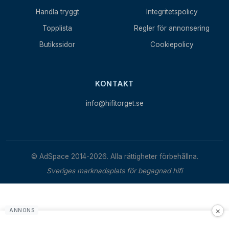
Handla tryggt
Integritetspolicy
Topplista
Regler för annonsering
Butikssidor
Cookiepolicy
KONTAKT
info@hifitorget.se
© AdSpace 2014-2026. Alla rättigheter förbehållna.
Sveriges marknadsplats för begagnad hifi
×