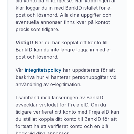
ditt konto på hifitorget.se. När kopplingen är
klar loggar du in med BankID istället för e-
post och lösenord. Alla dina uppgifter och
eventuella annonser finns kvar på kontot
precis som tidigare.
Viktigt!
När du har kopplat ditt konto till
BankID kan du
inte längre logga in med e-
post och lösenord
.
Vår
integritetspolicy
har uppdaterats för att
beskriva hur vi hanterar personuppgifter vid
användning av e-legitimation.
I samband med lanseringen av BankID
avvecklar vi stödet för Freja eID. Om du
tidigare verifierat ditt konto med Freja eID kan
du istället koppla ditt konto till BankID för att
fortsatt ha ett verifierat konto och en blå
bock vid dina annonser.