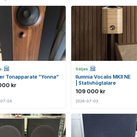
Företagsannons
Företagsannons
es
Säljes
er Tonapparate ”Yonna”
Ilumnia Vocalis MKII NE
| Stativhögtalare
000 kr
109 000 kr
-07-04
2026-07-03