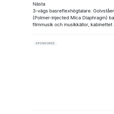
Nästa
3-vägs basreflexhögtalare. Golvståen
(Polmer-injected Mica Diaphragm) bas
filmmusik och musikkällor, kabinettet ä