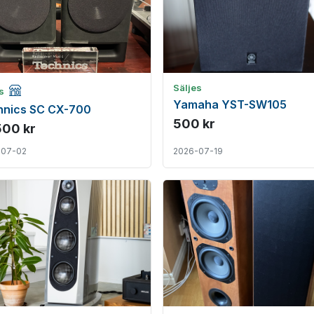
Företagsannons
Säljes
es
Yamaha YST-SW105
hnics SC CX-700
500 kr
500 kr
-07-02
2026-07-19