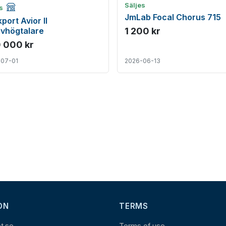
Företagsannons
Säljes
es
JmLab Focal Chorus 715
port Avior II
lvhögtalare
1 200 kr
 000 kr
-07-01
2026-06-13
ON
TERMS
et.se
Terms of use