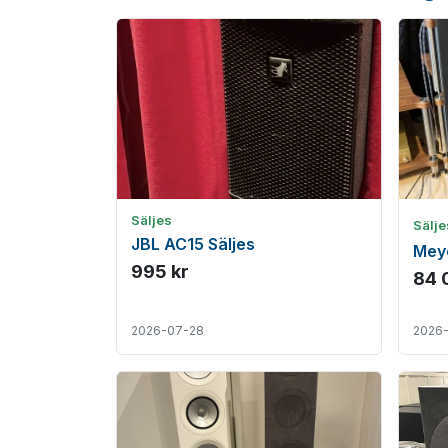
Säljes
Sälj
JBL AC15 Säljes
Mey
995 kr
84 
2026-07-28
2026