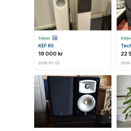
Företagsannons
Säljes
Sälj
KEF R5
Tec
19 000 kr
22 
2026-07-02
2026