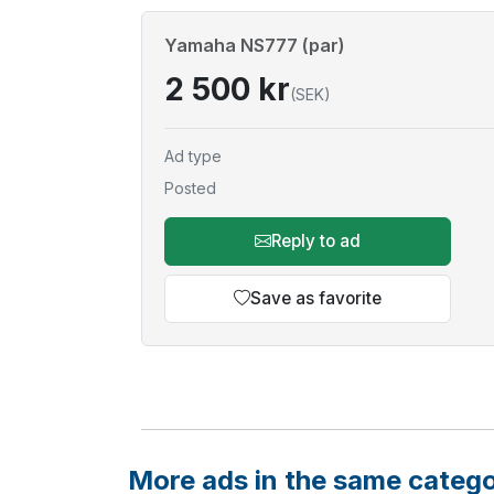
Yamaha NS777 (par)
2 500 kr
(SEK)
Ad type
Posted
Reply to ad
Save as favorite
More ads in the same categ