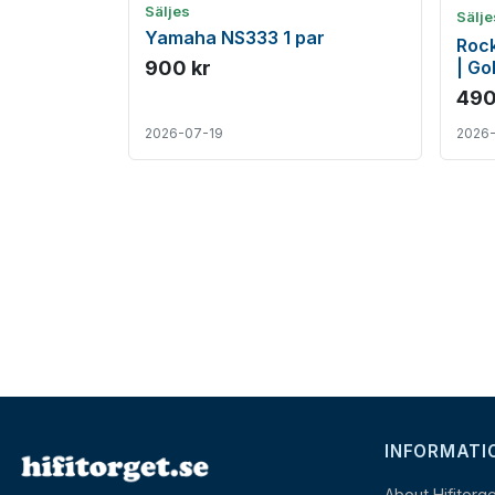
Säljes
Sälj
Yamaha NS333 1 par
Rock
900 kr
| Go
490
2026-07-19
2026
INFORMATI
About Hifitorg