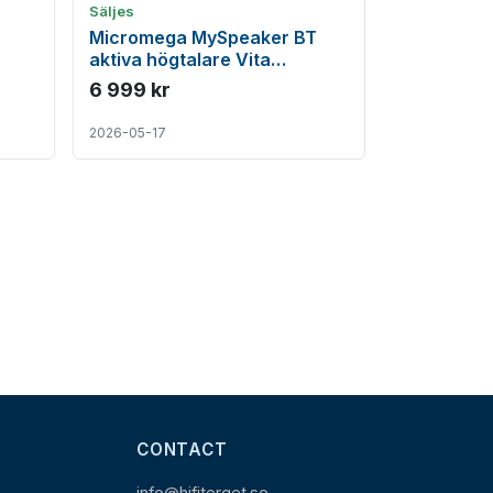
Säljes
Micromega MySpeaker BT
aktiva högtalare Vita
komplett med Original
6 999 kr
kartong
2026-05-17
CONTACT
info@hifitorget.se