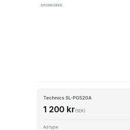
Technics SL-PG520A
1 200 kr
(SEK)
Ad type