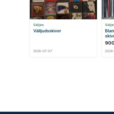
Säljes
Sälje
Välljudsskivor
Blan
skiv
900
2026-07-07
2026