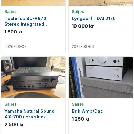
Säljes
Säljes
Technics SU-V670
Lyngdorf TDAI 2170
Stereo Integrated
19 000 kr
Amplifier (1990-91)
1 500 kr
2026-08-07
2026-08-06
Säljes
Säljes
Yamaha Natural Sound
Brik Amp/Dac
AX-700 i bra skick.
1 250 kr
2 500 kr