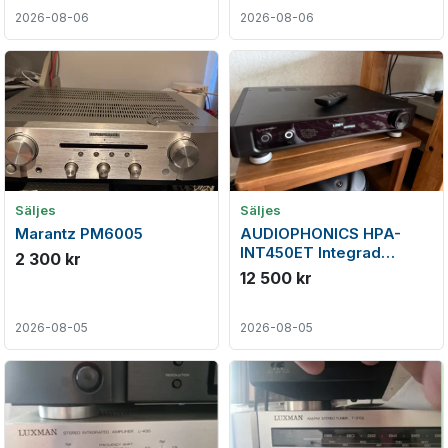
2026-08-06
2026-08-06
Säljes
Säljes
Marantz PM6005
AUDIOPHONICS HPA-
INT450ET Integrad
2 300 kr
Förstärkare
12 500 kr
2026-08-05
2026-08-05