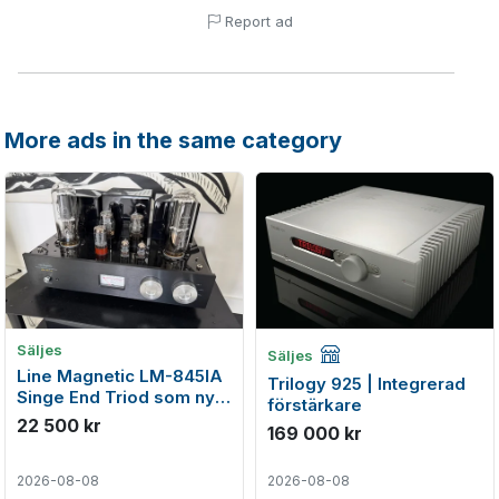
Report ad
More ads in the same category
Företagsannons
Säljes
Säljes
Line Magnetic LM-845IA
Trilogy 925 | Integrerad
Singe End Triod som ny
förstärkare
med garanti
22 500 kr
169 000 kr
2026-08-08
2026-08-08