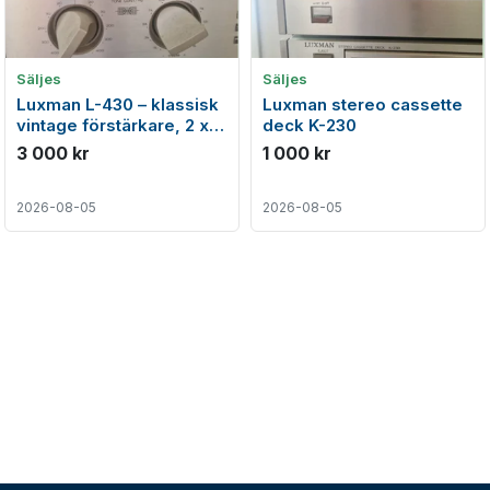
Säljes
Säljes
Luxman L-430 – klassisk
Luxman stereo cassette
vintage förstärkare, 2 x
deck K-230
105 W
3 000 kr
1 000 kr
2026-08-05
2026-08-05