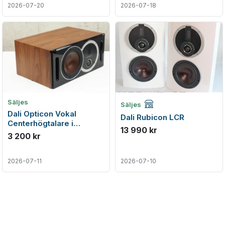
2026-07-20
2026-07-18
Företagsannons
Säljes
Säljes
Dali Opticon Vokal
Dali Rubicon LCR
Centerhögtalare i
13 990 kr
toppenskick
3 200 kr
2026-07-11
2026-07-10