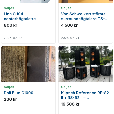
Säljes
Säljes
Linn C 104
Von Schweikert största
centerhögtalatre
surroundhögtalare TS-
310, TS-200 & TS-150
800 kr
4 500 kr
2026-07-22
2026-07-21
Säljes
Säljes
Dali Blue C1000
Klipsch Reference RF-82
II + RS-62 II –
200 kr
hemmabiopaket i mycket
16 500 kr
fint skick