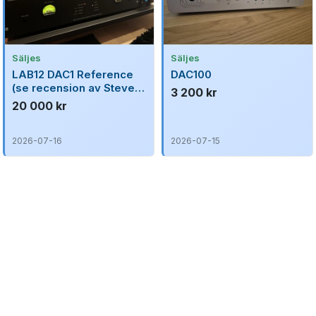
Säljes
Säljes
LAB12 DAC1 Reference
DAC100
(se recension av Steve
3 200 kr
Guttenberg,
20 000 kr
Audiophiliac)
2026-07-16
2026-07-15