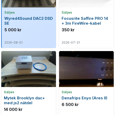
Säljes
Säljes
Wyred4Sound DAC2 DSD
Focusrite Saffire PRO 14
SE
+ 3m FireWire-kabel
5 000 kr
350 kr
2026-08-01
2026-07-31
Säljes
Säljes
Mytek Brooklyn dac+
Denafrips Enyo (Ares II)
med js2 nätdel
6 500 kr
14 000 kr