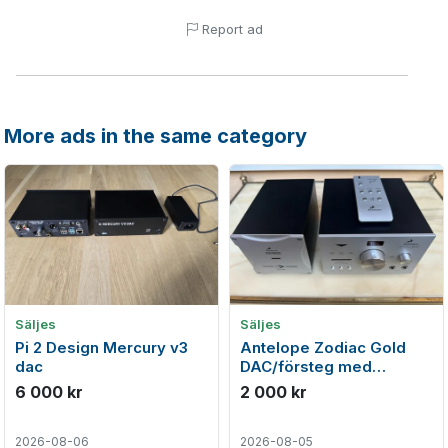
Report ad
More ads in the same category
Säljes
Säljes
Pi 2 Design Mercury v3
Antelope Zodiac Gold
dac
DAC/försteg med
Voltikus PSU
6 000 kr
2 000 kr
2026-08-06
2026-08-05