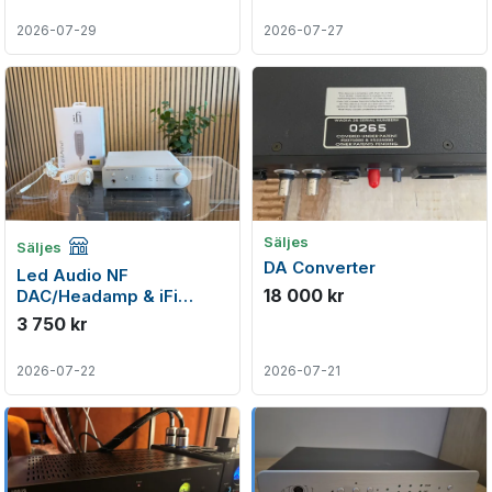
2026-07-29
2026-07-27
Företagsannons
Säljes
Säljes
DA Converter
Led Audio NF
18 000 kr
DAC/Headamp & iFi
iPowerX - Begagnad DAC
3 750 kr
2026-07-22
2026-07-21