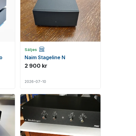
Företagsannons
Säljes
o
Naim Stageline N
2 900 kr
2026-07-10