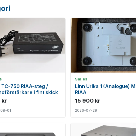
ori
s
Säljes
 TC-750 RIAA-steg /
Linn Urika 1 (Analogue) 
oförstärkare i fint skick
RIAA
 kr
15 900 kr
-08-01
2026-07-29