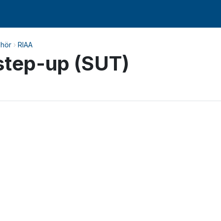
ehör
›
RIAA
step-up (SUT)