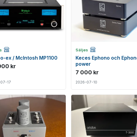
Företagsannons
Företagsannons
es
Säljes
o-ex / McIntosh MP1100
Keces Ephono och Ephon
power
900 kr
7 000 kr
-07-17
2026-07-10