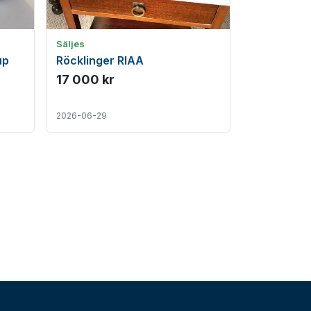
Säljes
up
Röcklinger RIAA
17 000 kr
2026-06-29