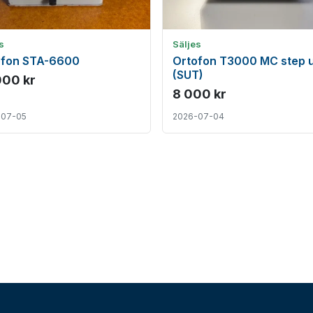
s
Säljes
ofon STA-6600
Ortofon T3000 MC step 
(SUT)
000 kr
8 000 kr
-07-05
2026-07-04