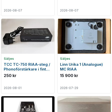
2026-08-07
2026-08-07
Säljes
Säljes
TCC TC-750 RIAA-steg /
Linn Urika 1 (Analogue)
Phonoförstärkare i fint
MC RIAA
skick
250 kr
15 900 kr
2026-08-01
2026-07-29