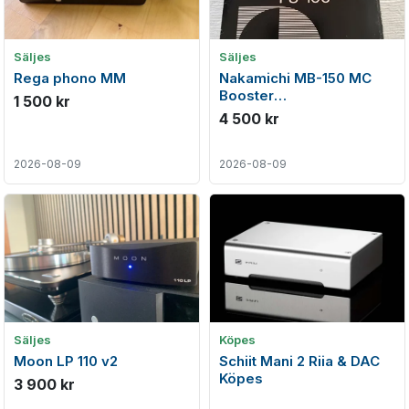
Säljes
Säljes
Rega phono MM
Nakamichi MB-150 MC
Booster
1 500 kr
(förförförstärkare) och
4 500 kr
PS-100 strömförsörjning
2026-08-09
2026-08-09
Säljes
Köpes
Moon LP 110 v2
Schiit Mani 2 Riia & DAC
Köpes
3 900 kr