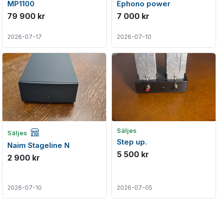
MP1100
Ephono power
79 900 kr
7 000 kr
2026-07-17
2026-07-10
Företagsannons
Säljes
Säljes
Step up.
Naim Stageline N
5 500 kr
2 900 kr
2026-07-10
2026-07-05