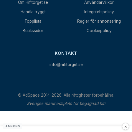
Om Hifitorget.se
Användarvillkor
Handla tryggt
Integritetspolicy
Topplista
Regler för annonsering
Butikssidor
Cookiepolicy
KONTAKT
info@hifitorget.se
© AdSpace 2014-2026. Alla rättigheter förbehållna.
Sveriges marknadsplats för begagnad hifi
×