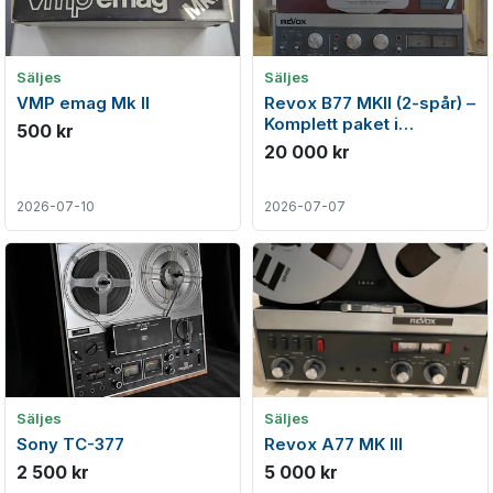
Säljes
Säljes
VMP emag Mk II
Revox B77 MKII (2-spår) –
Komplett paket i
500 kr
toppskick
20 000 kr
2026-07-10
2026-07-07
Säljes
Säljes
Sony TC-377
Revox A77 MK III
2 500 kr
5 000 kr