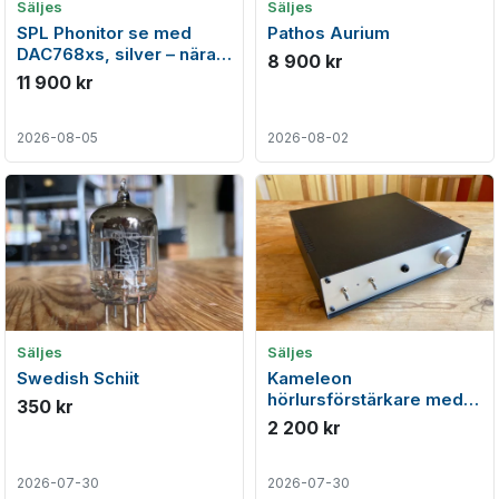
Säljes
Säljes
SPL Phonitor se med
Pathos Aurium
DAC768xs, silver – nära
8 900 kr
nyskick
11 900 kr
2026-08-05
2026-08-02
Säljes
Säljes
Swedish Schiit
Kameleon
hörlursförstärkare med
350 kr
analoga filter - sänkt pris!
2 200 kr
2026-07-30
2026-07-30