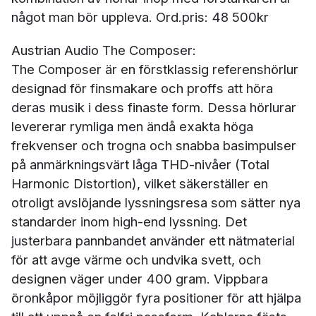
något man bör uppleva. Ord.pris: 48 500kr
Austrian Audio The Composer:
The Composer är en förstklassig referenshörlur
designad för finsmakare och proffs att höra
deras musik i dess finaste form. Dessa hörlurar
levererar rymliga men ändå exakta höga
frekvenser och trogna och snabba basimpulser
på anmärkningsvärt låga THD-nivåer (Total
Harmonic Distortion), vilket säkerställer en
otroligt avslöjande lyssningsresa som sätter nya
standarder inom high-end lyssning. Det
justerbara pannbandet använder ett nätmaterial
för att avge värme och undvika svett, och
designen väger under 400 gram. Vippbara
öronkåpor möjliggör fyra positioner för att hjälpa