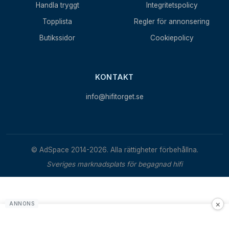
Handla tryggt
Integritetspolicy
Topplista
Regler för annonsering
Butikssidor
Cookiepolicy
KONTAKT
info@hifitorget.se
© AdSpace 2014-2026. Alla rättigheter förbehållna.
Sveriges marknadsplats för begagnad hifi
×