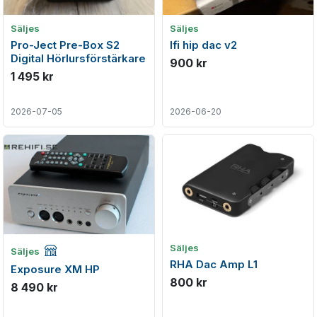
Säljes
Säljes
Pro-Ject Pre-Box S2
Ifi hip dac v2
Digital Hörlursförstärkare
900 kr
1 495 kr
2026-07-05
2026-06-20
Företagsannons
Säljes
Säljes
RHA Dac Amp L1
Exposure XM HP
800 kr
8 490 kr