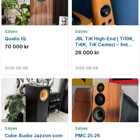
Säljes
Säljes
Qualio IQ
JBL TiK High-End ( Ti10K,
Ti6K, TiK Center) – fint
70 000 kr
skick
26 000 kr
2026-08-08
2026-08-08
Säljes
Säljes
Cube Audio Jazzon som
PMC 25.26