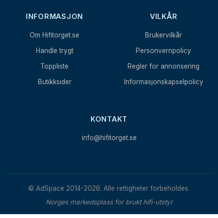
INFORMASJON
VILKÅR
Om Hifitorget.se
Brukervilkår
Handle trygt
Personvernpolicy
Toppliste
Regler for annonsering
Butikksider
Informasjonskapselpolicy
KONTAKT
info@hifitorget.se
© AdSpace 2014-2026. Alle rettigheter forbeholdes.
Norges markedsplass for brukt hifi-utstyr