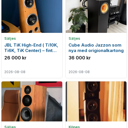
Säljes
Säljes
JBL TiK High-End ( Ti10K,
Cube Audio Jazzon som
Ti6K, TiK Center) – fint
nya med origionalkartong
skick
26 000 kr
36 000 kr
2026-08-08
2026-08-08
Säljes
Köpes