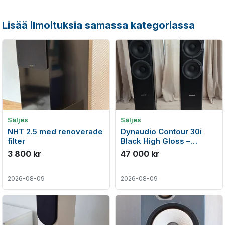
Lisää ilmoituksia samassa kategoriassa
Säljes
Säljes
NHT 2.5 med renoverade
Dynaudio Contour 30i
filter
Black High Gloss –
Mycket fint skick
3 800 kr
47 000 kr
2026-08-09
2026-08-09