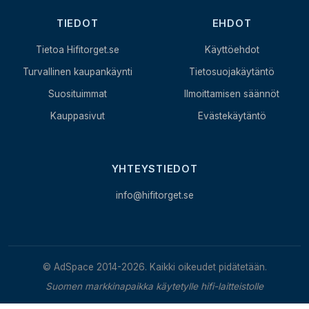
TIEDOT
EHDOT
Tietoa Hifitorget.se
Käyttöehdot
Turvallinen kaupankäynti
Tietosuojakäytäntö
Suosituimmat
Ilmoittamisen säännöt
Kauppasivut
Evästekäytäntö
YHTEYSTIEDOT
info@hifitorget.se
© AdSpace 2014-2026. Kaikki oikeudet pidätetään.
Suomen markkinapaikka käytetylle hifi-laitteistolle