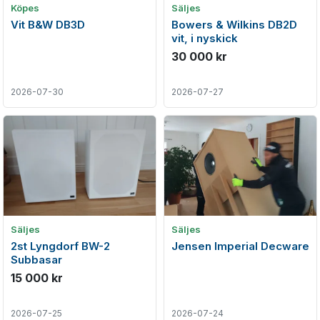
Köpes
Säljes
Vit B&W DB3D
Bowers & Wilkins DB2D
vit, i nyskick
30 000 kr
2026-07-30
2026-07-27
Säljes
Säljes
2st Lyngdorf BW-2
Jensen Imperial Decware
Subbasar
15 000 kr
2026-07-25
2026-07-24