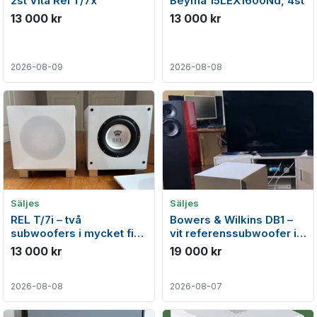
2st Vita Rel T/7x
Beyma 15LEX1600Nd, 4st
13 000 kr
13 000 kr
2026-08-09
2026-08-08
Säljes
Säljes
REL T/7i – två
Bowers & Wilkins DB1 –
subwoofers i mycket fint
vit referenssubwoofer i
skick
mycket fint skick
13 000 kr
19 000 kr
2026-08-08
2026-08-07