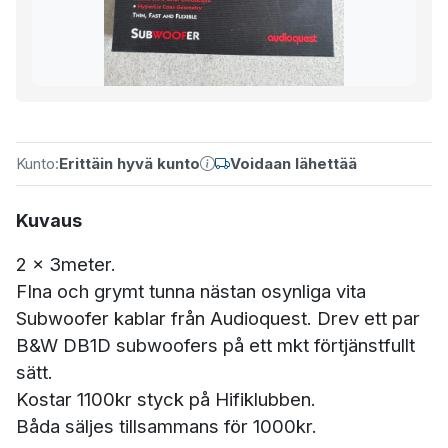
Kunto:
Erittäin hyvä kunto
Voidaan lähettää
Kuvaus
2 x 3meter.
FIna och grymt tunna nästan osynliga vita
Subwoofer kablar från Audioquest. Drev ett par
B&W DB1D subwoofers på ett mkt förtjänstfullt
sätt.
Kostar 1100kr styck på Hifiklubben.
Båda säljes tillsammans för 1000kr.