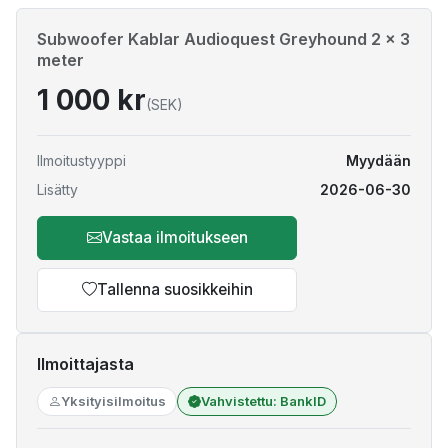
Subwoofer Kablar Audioquest Greyhound 2 x 3
meter
1 000 kr
(SEK)
Ilmoitustyyppi
Myydään
Lisätty
2026-06-30
Vastaa ilmoitukseen
Tallenna suosikkeihin
Ilmoittajasta
Yksityisilmoitus
Vahvistettu: BankID