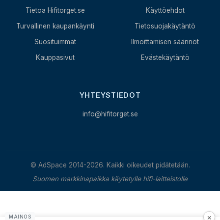
Tietoa Hifitorget.se
Käyttöehdot
Turvallinen kaupankäynti
Tietosuojakäytäntö
Suosituimmat
Ilmoittamisen säännöt
Kauppasivut
Evästekäytäntö
YHTEYSTIEDOT
info@hifitorget.se
© AdSpace 2014-2026. Kaikki oikeudet pidätetään.
Suomen markkinapaikka käytetylle hifi-laitteistolle
×