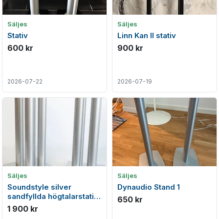
Säljes
Säljes
Stativ
Linn Kan II stativ
600 kr
900 kr
2026-07-22
2026-07-19
Säljes
Säljes
Soundstyle silver
Dynaudio Stand 1
sandfyllda högtalarstativ
650 kr
60 cm
1 900 kr