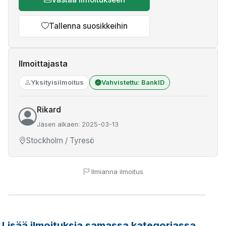
Tallenna suosikkeihin
Ilmoittajasta
Yksityisilmoitus
Vahvistettu: BankID
Rikard
Jäsen alkaen: 2025-03-13
Stockholm / Tyresö
Ilmianna ilmoitus
Lisää ilmoituksia samassa kategoriassa