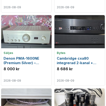
2026-08-09
2026-08-09
Säljes
Bytes
Denon PMA-1600NE
Cambridge cxa80
(Premium Silver) –
integrerad 2-kanal +
Toppskick med inbyggd
streamer bytes
8 000 kr
8 686 kr
DAC!
2026-08-09
2026-08-09