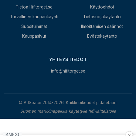
Tietoa Hifitorget.se
Käyttöehdot
Turvallinen kaupankäynti
Tietosuojakäytäntö
Suosituimmat
Ilmoittamisen säännöt
Kauppasivut
Evästekäytäntö
YHTEYSTIEDOT
info@hifitorget.se
© AdSpace 2014-2026. Kaikki oikeudet pidätetään.
Suomen markkinapaikka käytetylle hifi-laitteistolle
×