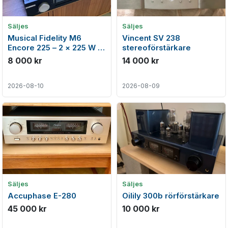
Säljes
Säljes
Musical Fidelity M6
Vincent SV 238
Encore 225 – 2 × 225 W /
stereoförstärkare
DAC / streamer
8 000 kr
14 000 kr
2026-08-10
2026-08-09
Säljes
Säljes
Accuphase E-280
Oilily 300b rörförstärkare
45 000 kr
10 000 kr