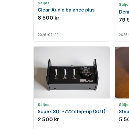
Säljes
Sälj
Clear Audio balance plus
Dem
8 500 kr
79 
2026-07-22
2026
Säljes
Sälje
Supex SDT-722 step-up (SUT)
Step
2 500 kr
5 5