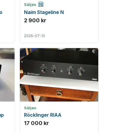
Företagsannons
Säljes
o
Naim Stageline N
2 900 kr
2026-07-10
Säljes
up
Röcklinger RIAA
17 000 kr