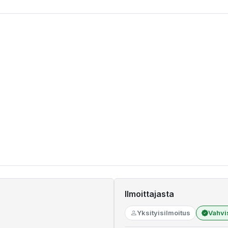
Ilmoittajasta
Yksityisilmoitus
Vahvi