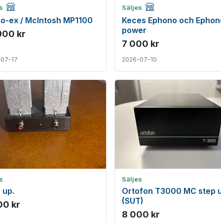
Företagsannons
Företagsannons
es
Säljes
o-ex / McIntosh MP1100
Keces Ephono och Ephon
power
900 kr
7 000 kr
-07-17
2026-07-10
s
Säljes
 up.
Ortofon T3000 MC step 
(SUT)
00 kr
8 000 kr