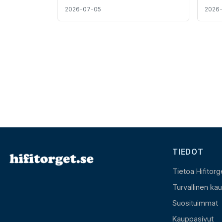
2026-07-05
2026
TIEDOT
Tietoa Hifitorg
Turvallinen ka
Suosituimmat
Kauppasivut