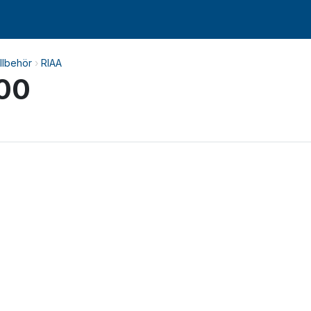
illbehör
›
RIAA
00