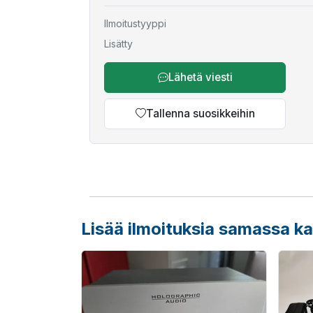
Ilmoitustyyppi
Lisätty
Lähetä viesti
Tallenna suosikkeihin
Lisää ilmoituksia samassa k