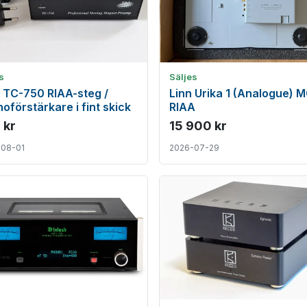
s
Säljes
 TC-750 RIAA-steg /
Linn Urika 1 (Analogue) 
oförstärkare i fint skick
RIAA
 kr
15 900 kr
-08-01
2026-07-29