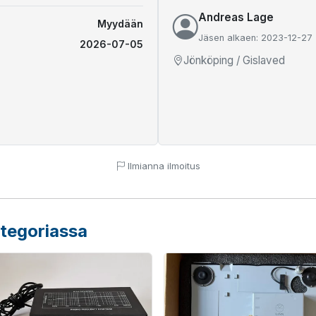
Andreas Lage
Myydään
Jäsen alkaen: 2023-12-27
2026-07-05
Jönköping / Gislaved
Ilmianna ilmoitus
ategoriassa