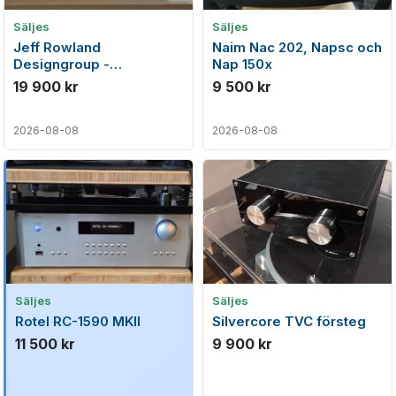
Säljes
Säljes
Jeff Rowland
Naim Nac 202, Napsc och
Designgroup -
Nap 150x
Consummate balanserat
19 900 kr
9 500 kr
high-end försteg
2026-08-08
2026-08-08
Säljes
Säljes
Rotel RC-1590 MKII
Silvercore TVC försteg
11 500 kr
9 900 kr