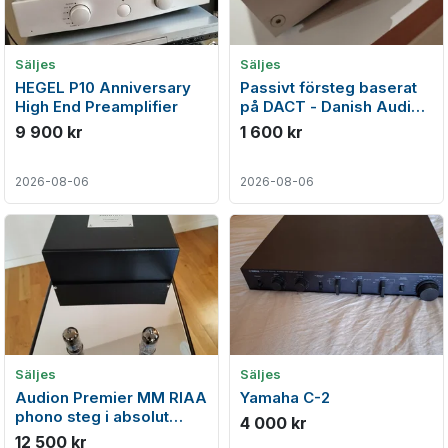
Säljes
Säljes
HEGEL P10 Anniversary
Passivt försteg baserat
High End Preamplifier
på DACT - Danish Audio
ConnecT potentiometer
9 900 kr
1 600 kr
2026-08-06
2026-08-06
Säljes
Säljes
Audion Premier MM RIAA
Yamaha C-2
phono steg i absolut
4 000 kr
nyskick
12 500 kr