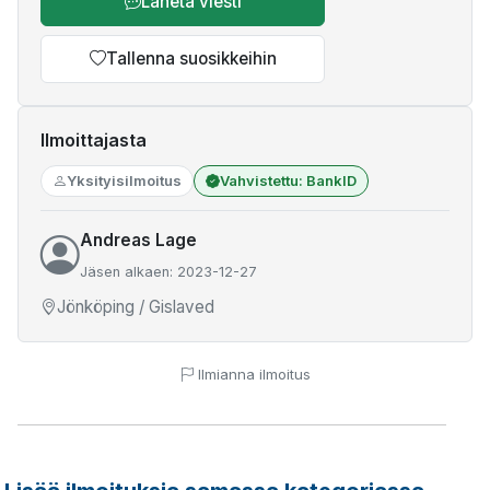
Lähetä viesti
Tallenna suosikkeihin
Ilmoittajasta
Yksityisilmoitus
Vahvistettu: BankID
Andreas Lage
Jäsen alkaen: 2023-12-27
Jönköping / Gislaved
Ilmianna ilmoitus