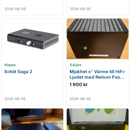
2026-08-06
2026-08-05
Köpes
Säljes
Schiit Saga 2
Mjukhet o' Värme till HiFi-
Ljudet med Nelson Pass
H2 Harmonic Generator.
1 900 kr
2026-08-05
2026-08-05