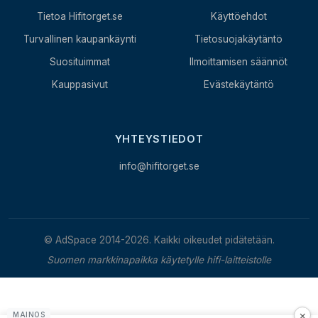
Tietoa Hifitorget.se
Käyttöehdot
Turvallinen kaupankäynti
Tietosuojakäytäntö
Suosituimmat
Ilmoittamisen säännöt
Kauppasivut
Evästekäytäntö
YHTEYSTIEDOT
info@hifitorget.se
© AdSpace 2014-2026. Kaikki oikeudet pidätetään.
Suomen markkinapaikka käytetylle hifi-laitteistolle
×