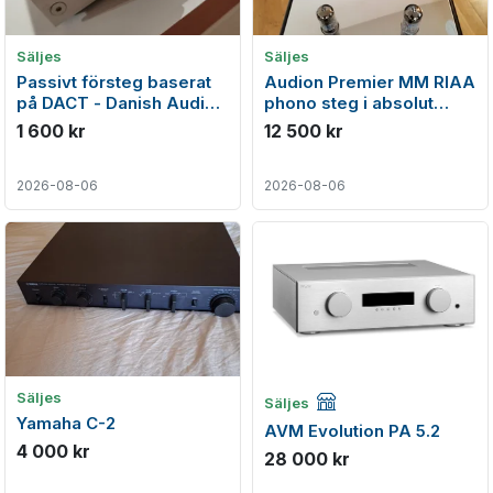
Säljes
Säljes
Passivt försteg baserat
Audion Premier MM RIAA
på DACT - Danish Audio
phono steg i absolut
ConnecT potentiometer
nyskick
1 600 kr
12 500 kr
2026-08-06
2026-08-06
Företagsannons
Säljes
Säljes
Yamaha C-2
AVM Evolution PA 5.2
4 000 kr
28 000 kr