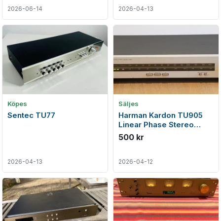
2026-06-14
2026-04-13
Köpes
Säljes
Sentec TU77
Harman Kardon TU905
Linear Phase Stereo
FM/AM Tuner (1985-86)
500 kr
2026-04-13
2026-04-12