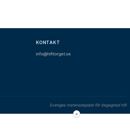
KONTAKT
info@hifitorget.se
Sveriges marknadsplats för begagnad hifi
×