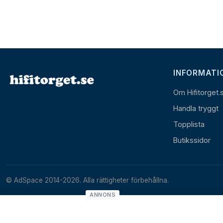
INFORMATI
Om Hifitorget.
Handla tryggt
Topplista
Butikssidor
© AdSpace 2014-2026. Alla rättigheter förbehållna.