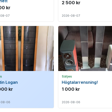
nett
2 500 kr
00 kr
-08-07
2026-08-07
es
Säljes
tin Logan
Högtalarrensning!
000 kr
1 000 kr
-08-06
2026-08-06