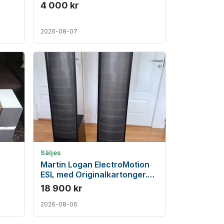
4 000 kr
2026-08-07
Säljes
Martin Logan ElectroMotion
ESL med Originalkartonger.
Första ägaren
18 900 kr
2026-08-06