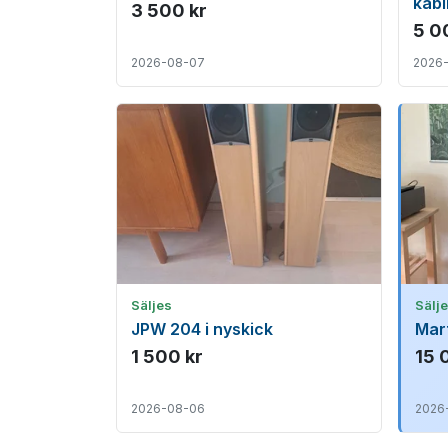
kabi
3 500 kr
5 0
2026-08-07
2026
Säljes
Sälj
JPW 204 i nyskick
Mar
1 500 kr
15 
2026-08-06
2026