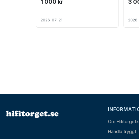
1 000 kr
3 0
2026-07-21
2026
INFORMATI
Om Hifitorget.
Handla tryggt