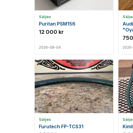
Säljes
Sälje
Puritan PSM156
Audi
"Oya
12 000 kr
750
2026-08-04
2026
Säljes
Sälje
Furutech FP-TCS31
Kim