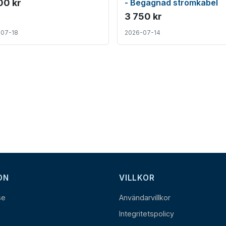
00 kr
- Begagnad strömkabel
3 750 kr
-07-18
2026-07-14
ON
VILLKOR
se
Användarvillkor
Integritetspolicy