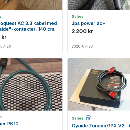
s
Säljes
oquest AC 3.3 kabel med
Jps power ac+
ide"-kontakter, 140 cm.
2 200 kr
 kr
-07-26
2026-07-26
Företagsannons
s
Säljes
ber PK10
Oyaide Tunami GPX V2 - 