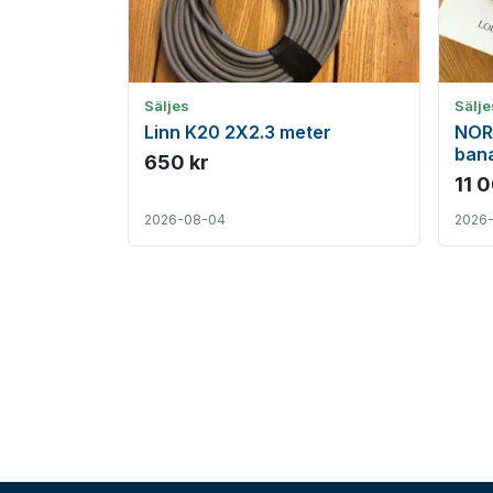
Säljes
Sälje
Linn K20 2X2.3 meter
NOR
ban
650 kr
11 
2026-08-04
2026