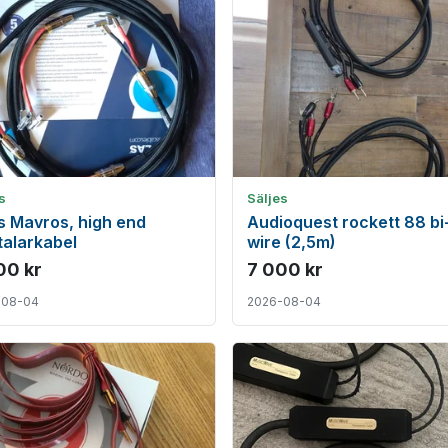
s
Säljes
s Mavros, high end
Audioquest rockett 88 bi
alarkabel
wire (2,5m)
00 kr
7 000 kr
-08-04
2026-08-04