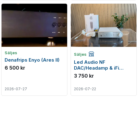
Företagsannons
Säljes
Säljes
Denafrips Enyo (Ares II)
Led Audio NF
6 500 kr
DAC/Headamp & iFi
iPowerX - Begagnad DAC
3 750 kr
2026-07-27
2026-07-22