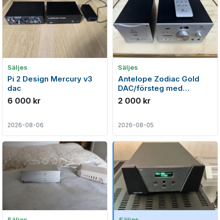
Säljes
Säljes
Pi 2 Design Mercury v3
Antelope Zodiac Gold
dac
DAC/försteg med
Voltikus PSU
6 000 kr
2 000 kr
2026-08-06
2026-08-05
Säljes
Säljes