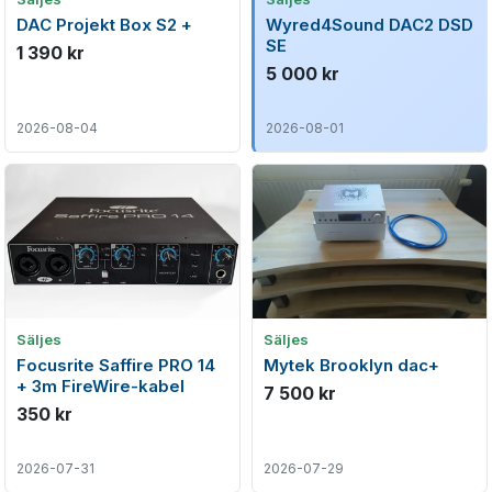
DAC Projekt Box S2 +
Wyred4Sound DAC2 DSD
SE
1 390 kr
5 000 kr
2026-08-04
2026-08-01
Säljes
Säljes
Focusrite Saffire PRO 14
Mytek Brooklyn dac+
+ 3m FireWire-kabel
7 500 kr
350 kr
2026-07-31
2026-07-29