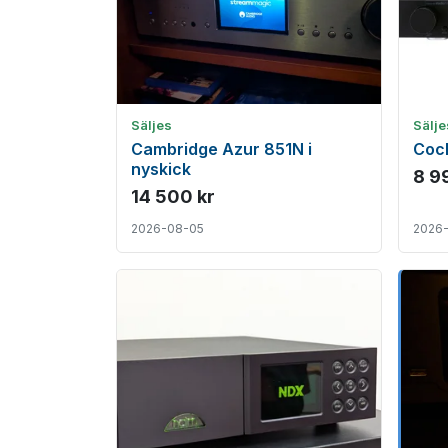
Säljes
Sälje
Cambridge Azur 851N i
Cock
nyskick
8 9
14 500 kr
2026-08-05
2026