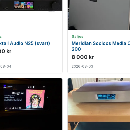
s
Säljes
tail Audio N25 (svart)
Meridian Sooloos Media 
200
90 kr
8 000 kr
-08-04
2026-08-03