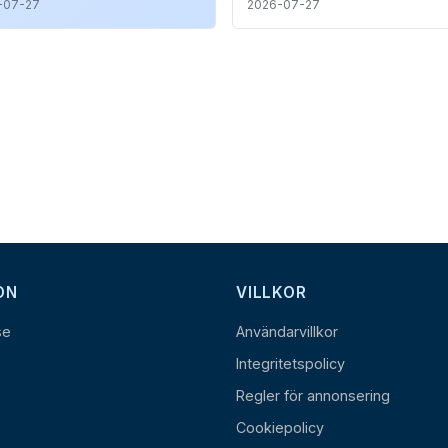
-07-27
2026-07-27
ON
VILLKOR
se
Användarvillkor
Integritetspolicy
Regler för annonsering
Cookiepolicy