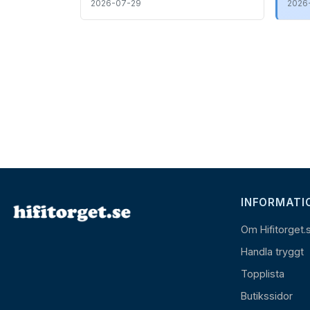
2026-07-29
2026
INFORMATI
Om Hifitorget.
Handla tryggt
Topplista
Butikssidor