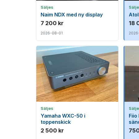
Säljes
Sälj
Naim NDX med ny display
Ato
7 200 kr
18 
2026-08-01
2026
Säljes
Sälj
Yamaha WXC-50 i
Fii
toppenskick
sän
HD/
2 500 kr
750