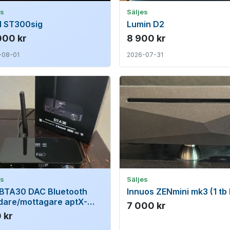
es
Säljes
ll ST300sig
Lumin D2
000 kr
8 900 kr
-08-01
2026-07-31
es
Säljes
o BTA30 DAC Bluetooth
Innuos ZENmini mk3 (1 tb
dare/mottagare aptX-
7 000 kr
LDAC mm
 kr