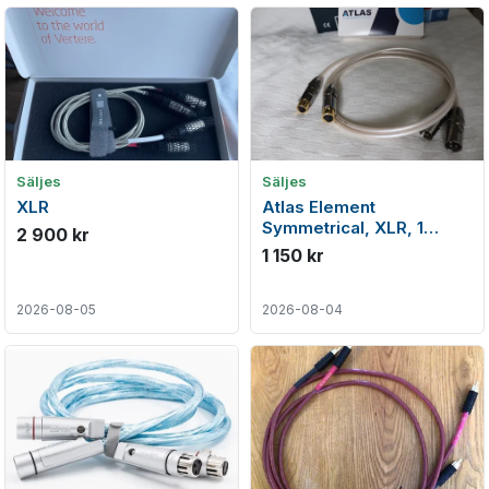
Säljes
Säljes
XLR
Atlas Element
Symmetrical, XLR, 1
2 900 kr
meter
1 150 kr
2026-08-05
2026-08-04