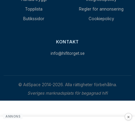
Topplista
Regler för annonsering
Butikssidor
Cookiepolicy
KONTAKT
info@hifitorget.se
© AdSpace 2014-2026. Alla rättigheter förbehållna.
Sveriges marknadsplats för begagnad hifi
×