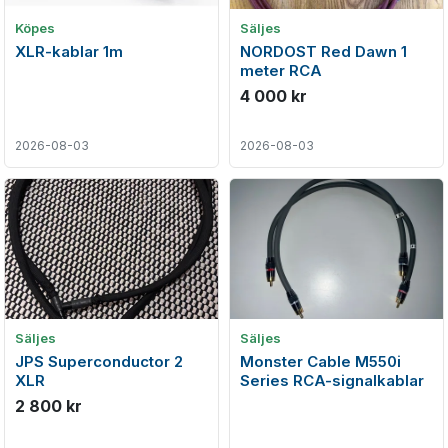
Köpes
Säljes
XLR-kablar 1m
NORDOST Red Dawn 1
meter RCA
4 000 kr
2026-08-03
2026-08-03
Säljes
Säljes
JPS Superconductor 2
Monster Cable M550i
XLR
Series RCA-signalkablar
2 800 kr