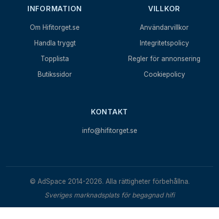
INFORMATION
VILLKOR
Om Hifitorget.se
Användarvillkor
Handla tryggt
Integritetspolicy
Topplista
Regler för annonsering
Butikssidor
Cookiepolicy
KONTAKT
info@hifitorget.se
© AdSpace 2014-2026. Alla rättigheter förbehållna.
Sveriges marknadsplats för begagnad hifi