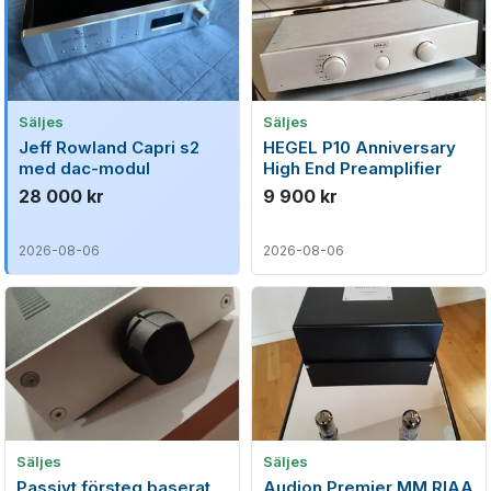
Säljes
Säljes
Jeff Rowland Capri s2
HEGEL P10 Anniversary
med dac-modul
High End Preamplifier
28 000 kr
9 900 kr
2026-08-06
2026-08-06
Säljes
Säljes
Passivt försteg baserat
Audion Premier MM RIAA