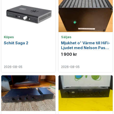
Köpes
Säljes
Schiit Saga 2
Mjukhet o' Värme till HiFi-
Ljudet med Nelson Pass
H2 Harmonic Generator.
1 900 kr
2026-08-05
2026-08-05