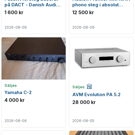
på DACT - Danish Audio
phono steg i absolut
ConnecT potentiometer
nyskick
1 600 kr
12 500 kr
2026-08-06
2026-08-06
Företagsannons
Säljes
Säljes
Yamaha C-2
AVM Evolution PA 5.2
4 000 kr
28 000 kr
2026-08-06
2026-08-05