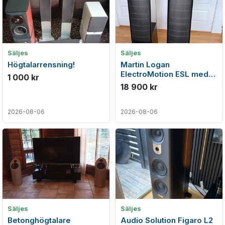
Säljes
Säljes
Högtalarrensning!
Martin Logan
ElectroMotion ESL med
1 000 kr
Originalkartonger. Första
18 900 kr
ägaren
2026-08-06
2026-08-06
Säljes
Säljes
Betonghögtalare
Audio Solution Figaro L2